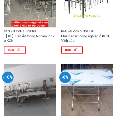
BÀN ĂN CÔNG NGHIỆP
BÀN ĂN CÔNG NGHIỆP
【#1】Bàn Ăn Công Nghiệp Inox
Mua bàn ăn công nghiệp ở KCN
ở KCN
Vĩnh Lộc
ĐỌC TIẾP
ĐỌC TIẾP
-10%
-8%