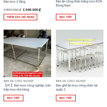
Bàn ăn công nhân bằng inox KCN
Bàn inox 2 tầng
Đông Nam
Giá
Giá
2.800.000
₫
2.500.000
₫
gốc
hiện
là:
tại
THÊM VÀO GIỎ HÀNG
ĐỌC TIẾP
2.800.000 ₫.
là:
2.500.000 ₫.
BÀN ĂN CÔNG NGHIỆP
BÀN ĂN CÔNG NGHIỆP
【#1】Bàn inox công nghiệp, bàn
Bàn ghế ăn inox công nhân tại
bếp inox nhà hàng
quận 2
ĐỌC TIẾP
ĐỌC TIẾP