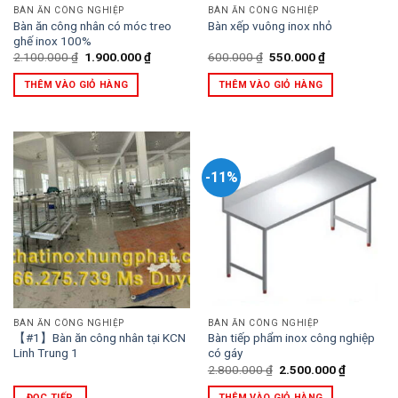
BÀN ĂN CÔNG NGHIỆP
BÀN ĂN CÔNG NGHIỆP
Bàn ăn công nhân có móc treo
Bàn xếp vuông inox nhỏ
ghế inox 100%
Giá
Giá
Giá
Giá
2.100.000
₫
1.900.000
₫
600.000
₫
550.000
₫
gốc
hiện
gốc
hiện
là:
tại
là:
tại
THÊM VÀO GIỎ HÀNG
THÊM VÀO GIỎ HÀNG
2.100.000 ₫.
là:
600.000 ₫.
là:
1.900.000 ₫.
550.000 ₫.
-11%
BÀN ĂN CÔNG NGHIỆP
BÀN ĂN CÔNG NGHIỆP
【#1】Bàn ăn công nhân tại KCN
Bàn tiếp phẩm inox công nghiệp
Linh Trung 1
có gáy
Giá
Giá
2.800.000
₫
2.500.000
₫
gốc
hiện
là:
tại
ĐỌC TIẾP
THÊM VÀO GIỎ HÀNG