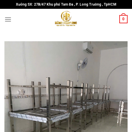
Skip
Xưởng SX: 27B/47 Khu phố Tam Đa , P. Long Trường , TpHCM
to
content
0