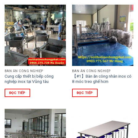
BÀN ĂN CÔNG NGHIỆP
BÀN ĂN CÔNG NGHIỆP
Cung cấp thiết bị bếp công
【#1】Bàn ăn công nhân inox có
nghiệp inox tại Vũng tàu
8 móc treo ghế hcm
ĐỌC TIẾP
ĐỌC TIẾP