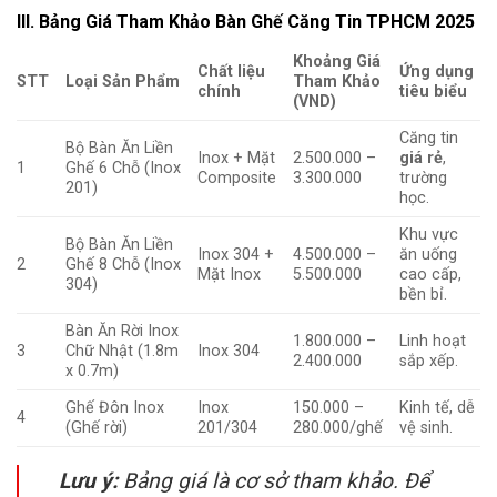
III. Bảng Giá Tham Khảo Bàn Ghế Căng Tin TPHCM 2025
Khoảng Giá
Chất liệu
Ứng dụng
STT
Loại Sản Phẩm
Tham Khảo
chính
tiêu biểu
(VND)
Căng tin
Bộ Bàn Ăn Liền
Inox + Mặt
2.500.000 –
giá rẻ
,
1
Ghế 6 Chỗ (Inox
Composite
3.300.000
trường
201)
học.
Khu vực
Bộ Bàn Ăn Liền
Inox 304 +
4.500.000 –
ăn uống
2
Ghế 8 Chỗ (Inox
Mặt Inox
5.500.000
cao cấp,
304)
bền bỉ.
Bàn Ăn Rời Inox
1.800.000 –
Linh hoạt
3
Chữ Nhật (1.8m
Inox 304
2.400.000
sắp xếp.
x 0.7m)
Ghế Đôn Inox
Inox
150.000 –
Kinh tế, dễ
4
(Ghế rời)
201/304
280.000/ghế
vệ sinh.
Lưu ý:
Bảng giá là cơ sở tham khảo. Để