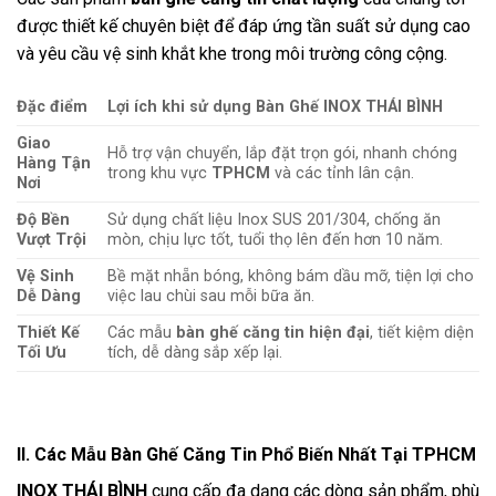
được thiết kế chuyên biệt để đáp ứng tần suất sử dụng cao
và yêu cầu vệ sinh khắt khe trong môi trường công cộng.
Đặc điểm
Lợi ích khi sử dụng Bàn Ghế INOX THÁI BÌNH
Giao
Hỗ trợ vận chuyển, lắp đặt trọn gói, nhanh chóng
Hàng Tận
trong khu vực
TPHCM
và các tỉnh lân cận.
Nơi
Độ Bền
Sử dụng chất liệu Inox SUS 201/304, chống ăn
Vượt Trội
mòn, chịu lực tốt, tuổi thọ lên đến hơn 10 năm.
Vệ Sinh
Bề mặt nhẵn bóng, không bám dầu mỡ, tiện lợi cho
Dễ Dàng
việc lau chùi sau mỗi bữa ăn.
Thiết Kế
Các mẫu
bàn ghế căng tin hiện đại
, tiết kiệm diện
Tối Ưu
tích, dễ dàng sắp xếp lại.
II. Các Mẫu Bàn Ghế Căng Tin Phổ Biến Nhất Tại TPHCM
INOX THÁI BÌNH
cung cấp đa dạng các dòng sản phẩm, phù