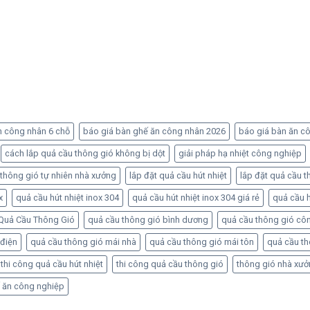
n công nhân 6 chỗ
báo giá bàn ghế ăn công nhân 2026
báo giá bàn ăn c
cách lắp quả cầu thông gió không bị dột
giải pháp hạ nhiệt công nghiệp
 thông gió tự nhiên nhà xưởng
lắp đặt quả cầu hút nhiệt
lắp đặt quả cầu t
x
quả cầu hút nhiệt inox 304
quả cầu hút nhiệt inox 304 giá rẻ
quả cầu h
Quả Cầu Thông Gió
quả cầu thông gió bình dương
quả cầu thông gió cô
 điện
quả cầu thông gió mái nhà
quả cầu thông gió mái tôn
quả cầu t
thi công quả cầu hút nhiệt
thi công quả cầu thông gió
thông gió nhà xư
 ăn công nghiệp