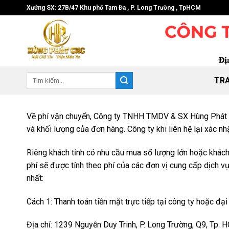
Skip
Xưởng SX: 27B/47 Khu phố Tam Đa , P. Long Trường , TpHCM
to
content
Tìm
TR
kiếm:
Về phí vận chuyển, Công ty TNHH TMDV & SX Hùng Phát sử
và khối lượng của đơn hàng. Công ty khi liên hệ lại xác 
Riêng khách tỉnh có nhu cầu mua số lượng lớn hoặc khách
phí sẽ được tính theo phí của các đơn vị cung cấp dịch v
nhất:
Cách 1: Thanh toán tiền mặt trực tiếp tại công ty hoặc đ
Địa chỉ: 1239 Nguyễn Duy Trinh, P. Long Trường, Q9, Tp. 