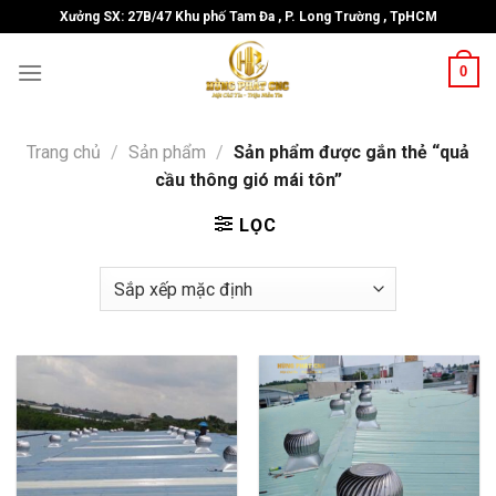
Skip
Xưởng SX: 27B/47 Khu phố Tam Đa , P. Long Trường , TpHCM
to
content
0
Trang chủ
/
Sản phẩm
/
Sản phẩm được gắn thẻ “quả
cầu thông gió mái tôn”
LỌC