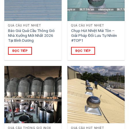
QUẢ CẦU HÚT NHIỆT
QUẢ CẦU HÚT NHIỆT
Báo Giá Quả Cầu Thông Gió
Chụp Hút Nhiệt Mái Tôn –
Nhà Xưởng Mới Nhất 2026
Giải Pháp Đối Lưu Tự Nhiên
Tại Bình Dương
#TOP1
ĐỌC TIẾP
ĐỌC TIẾP
QUẢ CẦU THÔNG GIÓ INOX
QUẢ CẦU HÚT NHIỆT