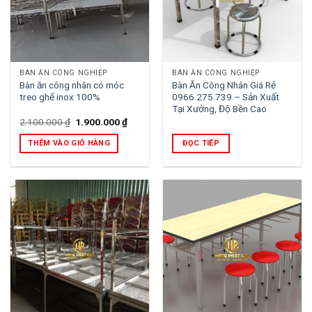
BÀN ĂN CÔNG NGHIỆP
BÀN ĂN CÔNG NGHIỆP
Bàn ăn công nhân có móc
Bàn Ăn Công Nhân Giá Rẻ
treo ghế inox 100%
0966.275.739 – Sản Xuất
Tại Xưởng, Độ Bền Cao
Giá
Giá
2.100.000
₫
1.900.000
₫
gốc
hiện
là:
tại
THÊM VÀO GIỎ HÀNG
ĐỌC TIẾP
2.100.000 ₫.
là:
1.900.000 ₫.