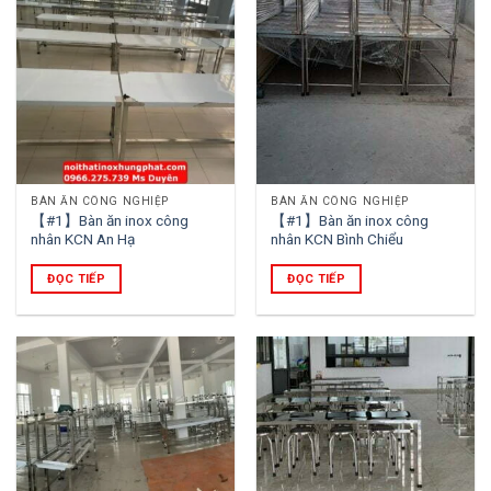
BÀN ĂN CÔNG NGHIỆP
BÀN ĂN CÔNG NGHIỆP
【#1】Bàn ăn inox công
【#1】Bàn ăn inox công
nhân KCN An Hạ
nhân KCN Bình Chiểu
ĐỌC TIẾP
ĐỌC TIẾP