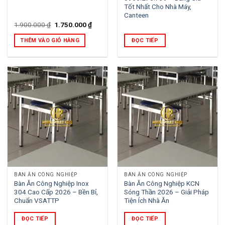
Tốt Nhất Cho Nhà Máy,
Canteen
Giá
Giá
1.900.000
₫
1.750.000
₫
gốc
hiện
là:
tại
THÊM VÀO GIỎ HÀNG
ĐỌC TIẾP
1.900.000 ₫.
là:
1.750.000 ₫.
BÀN ĂN CÔNG NGHIỆP
BÀN ĂN CÔNG NGHIỆP
Bàn Ăn Công Nghiệp Inox
Bàn Ăn Công Nghiệp KCN
304 Cao Cấp 2026 – Bền Bỉ,
Sóng Thần 2026 – Giải Pháp
Chuẩn VSATTP
Tiện Ích Nhà Ăn
ĐỌC TIẾP
ĐỌC TIẾP