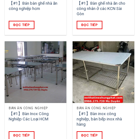
【#1】Bán bàn ghế nhà ăn
【#1】Bàn ghế nhà ăn cho
công nghiệp hcm
công nhân ở các KCN Sài
Gòn
ĐỌC TIẾP
ĐỌC TIẾP
BÀN ĂN CÔNG NGHIỆP
BÀN ĂN CÔNG NGHIỆP
【#1】Bàn Inox Công
【#1】Bàn inox công
Nghiệp Các Loại HCM
nghiệp, bàn bếp inox nhà
hàng
ĐỌC TIẾP
ĐỌC TIẾP