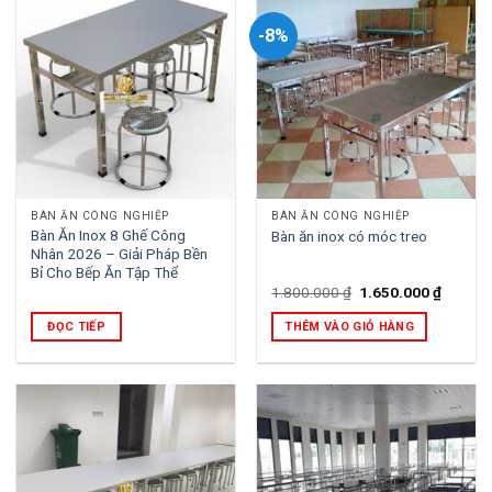
-8%
BÀN ĂN CÔNG NGHIỆP
BÀN ĂN CÔNG NGHIỆP
Bàn Ăn Inox 8 Ghế Công
Bàn ăn inox có móc treo
Nhân 2026 – Giải Pháp Bền
Bỉ Cho Bếp Ăn Tập Thể
Giá
Giá
1.800.000
₫
1.650.000
₫
gốc
hiện
là:
tại
ĐỌC TIẾP
THÊM VÀO GIỎ HÀNG
1.800.000 ₫.
là:
1.650.0