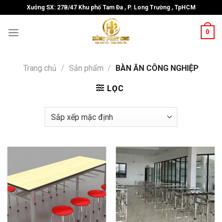
Skip
Xưởng SX: 27B/47 Khu phố Tam Đa , P. Long Trường , TpHCM
to
content
0
Trang chủ
/
Sản phẩm
/
BÀN ĂN CÔNG NGHIỆP
LỌC