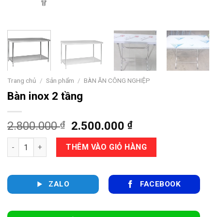
Trang chủ
/
Sản phẩm
/
BÀN ĂN CÔNG NGHIỆP
Bàn inox 2 tầng
Giá
Giá
2.800.000
₫
2.500.000
₫
gốc
hiện
Bàn inox 2 tầng số lượng
là:
tại
THÊM VÀO GIỎ HÀNG
2.800.000 ₫.
là:
2.500.000 ₫.
ZALO
FACEBOOK