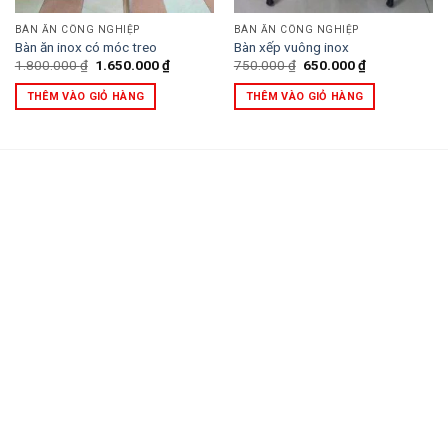
BÀN ĂN CÔNG NGHIỆP
BÀN ĂN CÔNG NGHIỆP
Bàn ăn inox có móc treo
Bàn xếp vuông inox
Giá
Giá
Giá
Giá
1.800.000
₫
1.650.000
₫
750.000
₫
650.000
₫
gốc
hiện
gốc
hiện
là:
tại
là:
tại
THÊM VÀO GIỎ HÀNG
THÊM VÀO GIỎ HÀNG
1.800.000 ₫.
là:
750.000 ₫.
là:
1.650.000 ₫.
650.000 ₫.