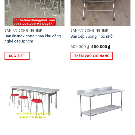
BÀN ĂN CÔNG NGHIỆP
BÀN ĂN CÔNG NGHIỆP
Bàn ăn inox công nhân khu công
Bàn xếp vuông inox nhỏ
nghệ cao tphcm
Giá
Giá
600.000
₫
550.000
₫
gốc
hiện
là:
tại
ĐỌC TIẾP
THÊM VÀO GIỎ HÀNG
600.000 ₫.
là:
550.000 ₫.