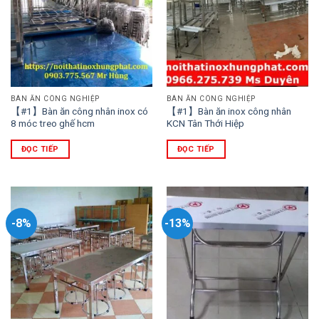
BÀN ĂN CÔNG NGHIỆP
BÀN ĂN CÔNG NGHIỆP
【#1】Bàn ăn công nhân inox có
【#1】Bàn ăn inox công nhân
8 móc treo ghế hcm
KCN Tân Thới Hiệp
ĐỌC TIẾP
ĐỌC TIẾP
-8%
-13%