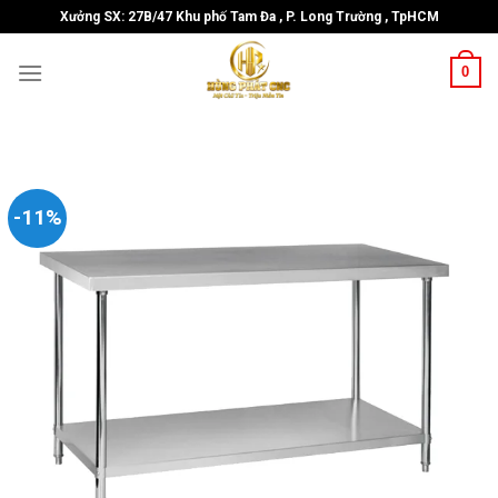
Skip
Xưởng SX: 27B/47 Khu phố Tam Đa , P. Long Trường , TpHCM
to
content
0
-11%