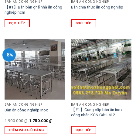
BÀN ĂN CÔNG NGHIỆP
BÀN ĂN CÔNG NGHIỆP
【#1】Bán bàn ghế nhà ăn công
Bàn chia thức ăn công nghiệp
nghiệp hcm
ĐỌC TIẾP
ĐỌC TIẾP
-8%
BÀN ĂN CÔNG NGHIỆP
BÀN ĂN CÔNG NGHIỆP
【#1】Cung cấp bàn ăn inox
Bàn ăn công nghiệp inox
công nhân KCN Cát Lái 2
Giá
Giá
1.900.000
₫
1.750.000
₫
gốc
hiện
là:
tại
THÊM VÀO GIỎ HÀNG
ĐỌC TIẾP
1.900.000 ₫.
là:
1.750.000 ₫.