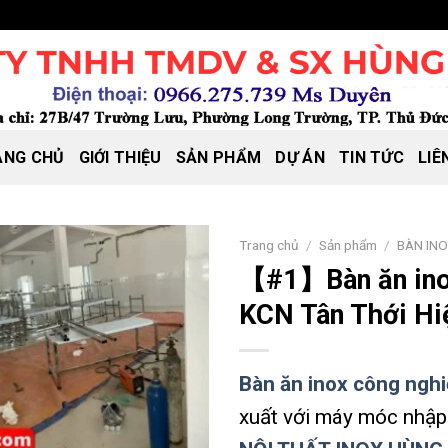
ANG CHỦ
GIỚI THIỆU
SẢN PHẨM
DỰ ÁN
TIN TỨC
LIÊ
Trang chủ
/
Sản phẩm
/
BÀN IN
【#1】Bàn ăn ino
KCN Tân Thới Hi
Bàn ăn inox công ngh
xuất với máy móc nhập 