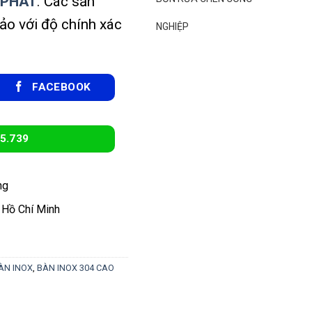
 PHÁT
. Các sản
o với độ chính xác
NGHIỆP
FACEBOOK
5.739
ng
 Hồ Chí Minh
ÀN INOX
,
BÀN INOX 304 CAO