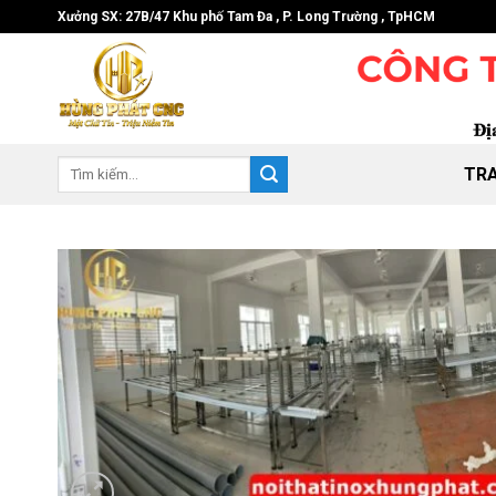
Skip
Xưởng SX: 27B/47 Khu phố Tam Đa , P. Long Trường , TpHCM
to
content
Tìm
TR
kiếm: