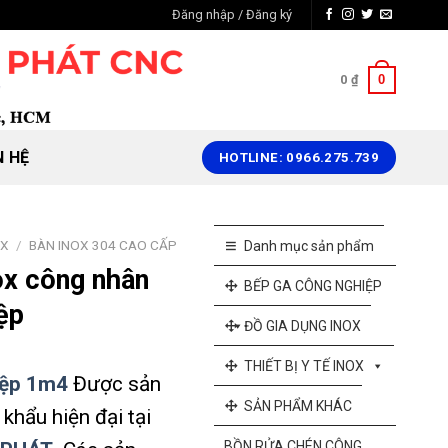
Đăng nhập / Đăng ký
0
0
₫
N HỆ
HOTLINE: 0966.275.739
OX
/
BÀN INOX 304 CAO CẤP
Danh mục sản phẩm
x công nhân
BẾP GA CÔNG NGHIỆP
ệp
ĐỒ GIA DỤNG INOX
THIẾT BỊ Y TẾ INOX
iệp 1m4
Được sản
SẢN PHẨM KHÁC
khẩu hiện đại tại
BỒN RỬA CHÉN CÔNG