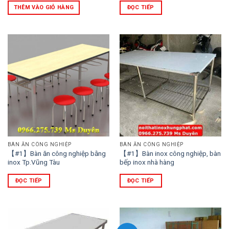
là:
tại
THÊM VÀO GIỎ HÀNG
ĐỌC TIẾP
1.900.000 ₫.
là:
1.750.000 ₫.
BÀN ĂN CÔNG NGHIỆP
BÀN ĂN CÔNG NGHIỆP
【#1】Bàn ăn công nghiệp bằng
【#1】Bàn inox công nghiệp, bàn
inox Tp.Vũng Tàu
bếp inox nhà hàng
ĐỌC TIẾP
ĐỌC TIẾP