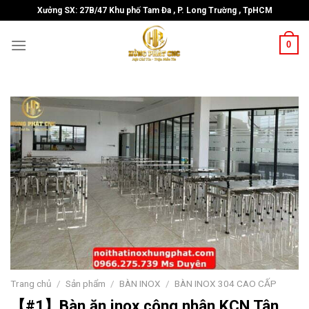
Skip
Xưởng SX: 27B/47 Khu phố Tam Đa , P. Long Trường , TpHCM
to
content
0
Trang chủ
/
Sản phẩm
/
BÀN INOX
/
BÀN INOX 304 CAO CẤP
【#1】Bàn ăn inox công nhân KCN Tân