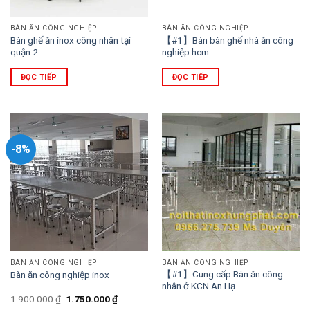
BÀN ĂN CÔNG NGHIỆP
BÀN ĂN CÔNG NGHIỆP
Bàn ghế ăn inox công nhân tại
【#1】Bán bàn ghế nhà ăn công
quận 2
nghiệp hcm
ĐỌC TIẾP
ĐỌC TIẾP
-8%
BÀN ĂN CÔNG NGHIỆP
BÀN ĂN CÔNG NGHIỆP
【#1】Cung cấp Bàn ăn công
Bàn ăn công nghiệp inox
nhân ở KCN An Hạ
Giá
Giá
1.900.000
₫
1.750.000
₫
gốc
hiện