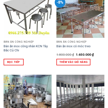
-8%
BÀN ĂN CÔNG NGHIỆP
BÀN ĂN CÔNG NGHIỆP
Bàn ăn inox công nhân KCN Tây
Bàn ăn inox có móc treo
Bắc Củ Chi
Giá
Giá
1.800.000
₫
1.650.000
₫
gốc
hiện
là:
tại
ĐỌC TIẾP
THÊM VÀO GIỎ HÀNG
1.800.000 ₫.
là:
1.650.000