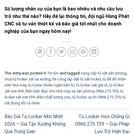
Số lượng nhân sự của bạn là bao nhiêu và nhu cầu lưu
trữ như thế nào? Hãy để lại thông tin, đội ngũ Hùng Phát
CNC sẽ tư vấn thiết kế và báo giá tốt nhất cho doanh
nghiệp của bạn ngay hôm nay!
This entry was posted in
Tin tức
and tagged
cung cấp tủ sắt văn phòng
,
mua tủ locker sắt tại xưởng
,
thi công lắp đặt tủ sắt locker
,
tủ để đồ nhân
viên nhà máy
,
tủ locker nhiều ngăn bền bỉ
,
tủ locker sắt giá rẻ
,
tủ locker
sắt sơn tĩnh điện bền đẹp cho nhà máy và văn phòng 0966.275.739
,
tủ
locker sắt sơn tĩnh điện chất lượng cao
,
tủ locker uy tín 0966.275.739
,
tủ
sắt đựng đồ cá nhân
.
Báo Giá Tủ Locker Mới Nhất
Tủ Locker Inox Chống Gỉ
2026 – Giá Tận Xưởng Không
0966.275.739 – Giải Pháp
Qua Trung Gian
Lưu Trữ Hiện Đại