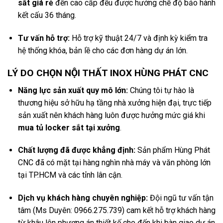
sắt giá rẻ
đến cao cấp đều được hưởng chế độ bảo hành
kết cấu 36 tháng.
Tư vấn hỗ trợ:
Hỗ trợ kỹ thuật 24/7 và định kỳ kiểm tra
hệ thống khóa, bản lề cho các đơn hàng dự án lớn.
LÝ DO CHỌN NỘI THẤT INOX HÙNG PHÁT CNC
Năng lực sản xuất quy mô lớn:
Chúng tôi tự hào là
thương hiệu sở hữu hạ tầng nhà xưởng hiện đại, trực tiếp
sản xuất nên khách hàng luôn được hưởng mức giá khi
mua tủ locker sắt tại xưởng
.
Chất lượng đã được khẳng định:
Sản phẩm Hùng Phát
CNC đã có mặt tại hàng nghìn nhà máy và văn phòng lớn
tại TP.HCM và các tỉnh lân cận.
Dịch vụ khách hàng chuyên nghiệp:
Đội ngũ tư vấn tận
tâm (Ms Duyên: 0966.275.739) cam kết hỗ trợ khách hàng
từ khâu lên phương án thiết kế cho đến khi bàn giao dự án