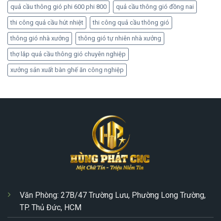
quả cầu thông gió phi 600 phi 800
quả cầu thông gió đồng nai
thi công quả cầu hút nhiệt
thi công quả cầu thông gió
thông gió nhà xưởng
thông gió tự nhiên nhà xưởng
thợ lắp quả cầu thông gió chuyên nghiệp
xưởng sản xuất bàn ghế ăn công nghiệp
Văn Phòng: 27B/47 Trường Lưu, Phường Long Trường,
TP. Thủ Đức, HCM