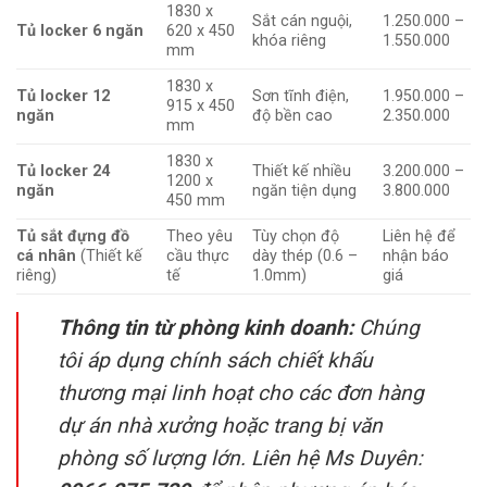
1830 x
Sắt cán nguội,
1.250.000 –
Tủ locker 6 ngăn
620 x 450
khóa riêng
1.550.000
mm
1830 x
Tủ locker 12
Sơn tĩnh điện,
1.950.000 –
915 x 450
ngăn
độ bền cao
2.350.000
mm
1830 x
Tủ locker 24
Thiết kế nhiều
3.200.000 –
1200 x
ngăn
ngăn tiện dụng
3.800.000
450 mm
Tủ sắt đựng đồ
Theo yêu
Tùy chọn độ
Liên hệ để
cá nhân
(Thiết kế
cầu thực
dày thép (0.6 –
nhận báo
riêng)
tế
1.0mm)
giá
Thông tin từ phòng kinh doanh:
Chúng
tôi áp dụng chính sách chiết khấu
thương mại linh hoạt cho các đơn hàng
dự án nhà xưởng hoặc trang bị văn
phòng số lượng lớn. Liên hệ Ms Duyên: