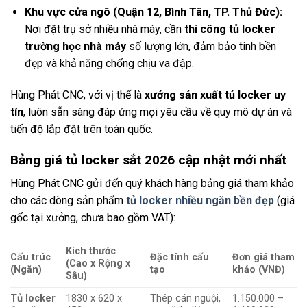
Khu vực cửa ngõ (Quận 12, Bình Tân, TP. Thủ Đức):
Nơi đặt trụ sở nhiều nhà máy, cần
thi công tủ locker
trường học nhà máy
số lượng lớn, đảm bảo tính bền
đẹp và khả năng chống chịu va đập.
Hùng Phát CNC, với vị thế là
xưởng sản xuất tủ locker uy
tín
, luôn sẵn sàng đáp ứng mọi yêu cầu về quy mô dự án và
tiến độ lắp đặt trên toàn quốc.
Bảng giá tủ locker sắt 2026 cập nhật mới nhất
Hùng Phát CNC gửi đến quý khách hàng bảng giá tham khảo
cho các dòng sản phẩm
tủ locker nhiều ngăn bền đẹp
(giá
gốc tại xưởng, chưa bao gồm VAT):
Kích thước
Cấu trúc
Đặc tính cấu
Đơn giá tham
(Cao x Rộng x
(Ngăn)
tạo
khảo (VNĐ)
Sâu)
Tủ locker
1830 x 620 x
Thép cán nguội,
1.150.000 –