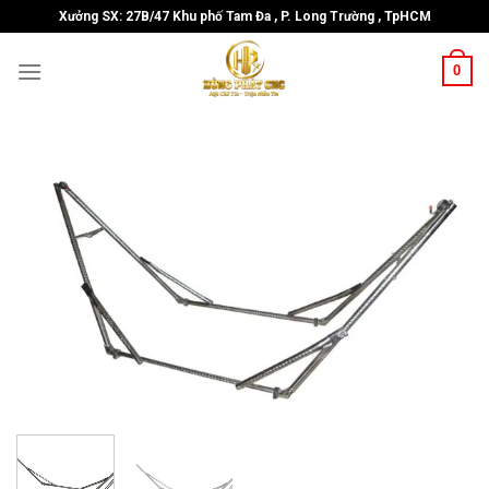
Skip
Xưởng SX: 27B/47 Khu phố Tam Đa , P. Long Trường , TpHCM
to
content
0