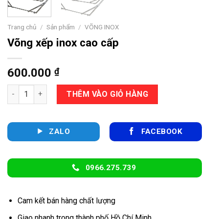
Trang chủ
/
Sản phẩm
/
VÕNG INOX
Võng xếp inox cao cấp
600.000
₫
Võng xếp inox cao cấp số lượng
THÊM VÀO GIỎ HÀNG
ZALO
FACEBOOK
0966.275.739
Cam kết bán hàng chất lượng
Giao nhanh trong thành phố Hồ Chí Minh