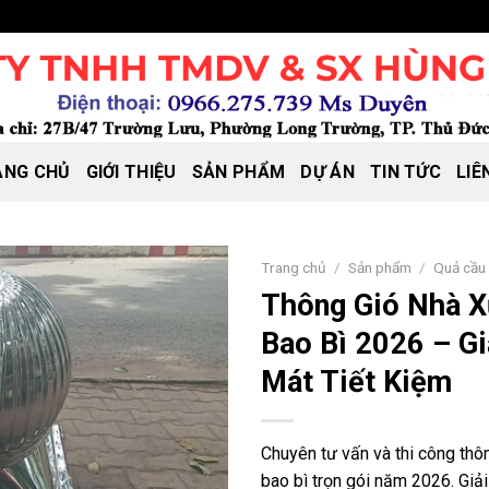
ANG CHỦ
GIỚI THIỆU
SẢN PHẨM
DỰ ÁN
TIN TỨC
LIÊ
Trang chủ
/
Sản phẩm
/
Quả cầu
Thông Gió Nhà X
Bao Bì 2026 – G
Mát Tiết Kiệm
Chuyên tư vấn và thi công thô
bao bì trọn gói năm 2026. Giả