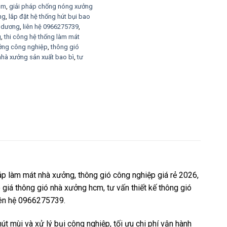
cm
,
giải pháp chống nóng xưởng
ng
,
lắp đặt hệ thống hút bụi bao
h dương
,
liên hệ 0966275739
,
g
,
thi công hệ thống làm mát
ưởng công nghiệp
,
thông gió
nhà xưởng sản xuất bao bì
,
tư
p làm mát nhà xưởng, thông gió công nghiệp giá rẻ 2026,
giá thông gió nhà xưởng hcm, tư vấn thiết kế thông gió
liên hệ 0966275739.
t mùi và xử lý bụi công nghiệp, tối ưu chi phí vận hành