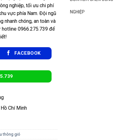
công nghiệp, tối ưu chi phí
NGHIỆP
khu vực phía Nam. Đội ngũ
ng nhanh chóng, an toàn và
y hotline 0966.275.739 để
iết!
FACEBOOK
5.739
ng
 Hồ Chí Minh
u thông gió