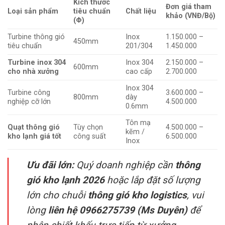
Kích thước
Đơn giá tham
Loại sản phẩm
tiêu chuẩn
Chất liệu
khảo (VNĐ/Bộ)
(Φ)
Turbine thông gió
Inox
1.150.000 –
450mm
tiêu chuẩn
201/304
1.450.000
Turbine inox 304
Inox 304
2.150.000 –
600mm
cho nhà xưởng
cao cấp
2.700.000
Inox 304
Turbine công
3.600.000 –
800mm
dày
nghiệp cỡ lớn
4.500.000
0.6mm
Tôn mạ
Quạt thông gió
Tùy chọn
4.500.000 –
kẽm /
kho lạnh giá tốt
công suất
6.500.000
Inox
Ưu đãi lớn:
Quý doanh nghiệp cần
thông
gió kho lạnh 2026
hoặc lắp đặt số lượng
lớn cho chuỗi
thông gió kho logistics
, vui
lòng
liên hệ 0966275739 (Ms Duyên)
để