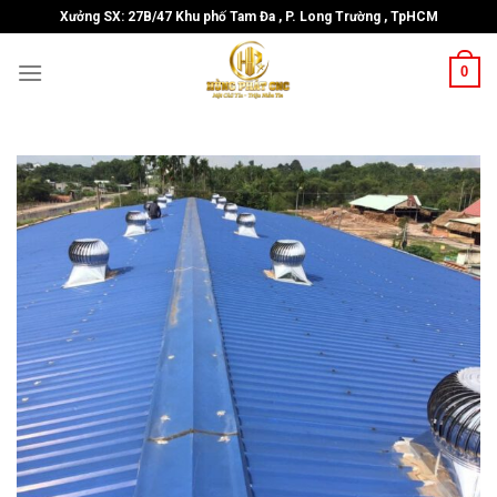
Skip
Xưởng SX: 27B/47 Khu phố Tam Đa , P. Long Trường , TpHCM
to
content
0