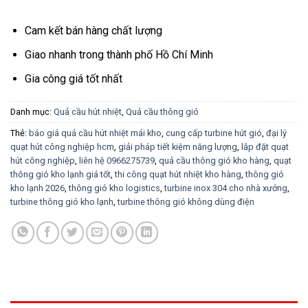
Cam kết bán hàng chất lượng
Giao nhanh trong thành phố Hồ Chí Minh
Gia công giá tốt nhất
Danh mục:
Quả cầu hút nhiệt
,
Quả cầu thông gió
Thẻ:
báo giá quả cầu hút nhiệt mái kho
,
cung cấp turbine hút gió
,
đại lý
quạt hút công nghiệp hcm
,
giải pháp tiết kiệm năng lượng
,
lắp đặt quạt
hút công nghiệp
,
liên hệ 0966275739
,
quả cầu thông gió kho hàng
,
quạt
thông gió kho lạnh giá tốt
,
thi công quạt hút nhiệt kho hàng
,
thông gió
kho lạnh 2026
,
thông gió kho logistics
,
turbine inox 304 cho nhà xưởng
,
turbine thông gió kho lạnh
,
turbine thông gió không dùng điện