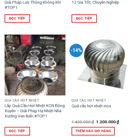
Giải Pháp Lưu Thông Không Khí
12 Giá Tốt, Chuyên Nghiệp
#TOP1
ĐỌC TIẾP
ĐỌC TIẾP
-14%
QUẢ CẦU HÚT NHIỆT
QUẢ CẦU HÚT NHIỆT
Lắp Quả Cầu Hút Nhiệt KCN Đông
Quả cầu hút nhiệt inox
Xuyên – Giải Pháp Hạ Nhiệt Nhà
Xưởng Ven Biển #TOP1
Giá
Giá
1.400.000
₫
1.200.000
₫
gốc
hiện
là:
tại
ĐỌC TIẾP
THÊM VÀO GIỎ HÀNG
1.400.000 ₫.
là: