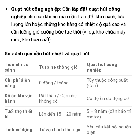
Quạt hút công nghiệp:
Cần
lắp đặt quạt hút công
nghiệp
cho các không gian cần trao đổi khí nhanh, lưu
lượng lớn hoặc những kho hàng có nhiệt độ quá cao và
cần luồng gió cưỡng bức tức thời (ví dụ: kho chứa máy
móc, kho hóa chất).
So sánh quả cầu hút nhiệt và quạt hút
Tiêu chí so
Quạt hút công
Turbine thông gió
sánh
nghiệp
Chi phí điện
Tùy thuộc công suất
0 đồng / tháng
năng
(Cao)
Độ ồn khi vận
Rất thấp / Gần như
Có độ ồn do động cơ
hành
không có
Tuổi thọ thiết
5 – 8 năm (cần bảo trì
Lên đến 15 – 20 năm
bị
motor)
Yêu cầu kết nối nguồn
Tính cơ động
Tự vận hành theo gió
điện