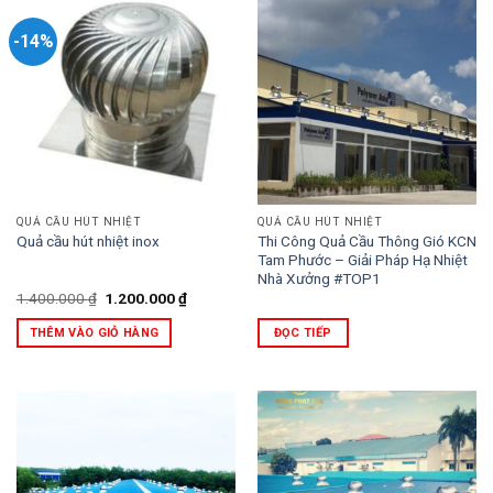
-14%
QUẢ CẦU HÚT NHIỆT
QUẢ CẦU HÚT NHIỆT
Thi Công Quả Cầu Thông Gió KCN
Quả cầu hút nhiệt inox
Tam Phước – Giải Pháp Hạ Nhiệt
Nhà Xưởng #TOP1
Giá
Giá
1.400.000
₫
1.200.000
₫
gốc
hiện
là:
tại
THÊM VÀO GIỎ HÀNG
ĐỌC TIẾP
1.400.000 ₫.
là:
1.200.000 ₫.