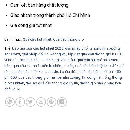
Cam kết bán hàng chất lượng
Giao nhanh trong thành phố Hồ Chí Minh
Gia công giá tốt nhất
Danh mục:
Quả cầu hút nhiệt
,
Quả cầu thông gió
Thẻ:
báo giá quả cầu hút nhiệt 2026
,
giải pháp chống nóng nhà xưởng
sonadezi
,
giải pháp đối lưu không khí
,
lắp đặt quả cầu thông gió bà rịa
vũng tàu
,
lắp quả cầu hút nhiệt tại vũng tàu
,
quả cầu hút gió inox siêu
bền
,
quả cầu hút nhiệt bền bỉ chống rỉ sét.
,
quả cầu hút nhiệt inox 304 giá
rẻ
,
quả cầu hút nhiệt kcn sonadezi châu đức
,
quả cầu hút nhiệt phi 450
phi 600
,
quả cầu thông gió mái tôn nhà xưởng
,
thi công hệ thống thông
gió tự nhiên
,
thợ lắp quả cầu thông gió uy tín
,
thông gió nhà xưởng kcn
châu đức