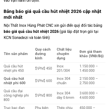
vào vận hành ổn định.
Bảng báo giá quả cầu hút nhiệt 2026 cập nhật
mới nhất
Nội Thất Inox Hùng Phát CNC xin gửi đến quý đối tác bảng
báo giá quả cầu hút nhiệt 2026
(giá lắp đặt trọn gói tại
KCN Sonadezi và toàn tỉnh):
Quy cách
Chất liệu
Đơn giá tham
Tên sản phẩm
đường
chuyên
khảo (VNĐ/Bộ)
kính
dụng
Quả cầu hút
Inox
1.150.000 –
$\Phi$
450
nhiệt phi 450
201/304
1.450.000
Quả cầu hút
Inox 304
2.150.000 –
$\Phi$
600
nhiệt phi 600
chuẩn
2.750.000
Quả cầu đại
Inox 304
3.600.000 –
công nghiệp phi
$\Phi$
800
dày 0.6mm
4.600.000
800
Trục bạc đạn
Phụ kiện
Thép chịu
450.000 –