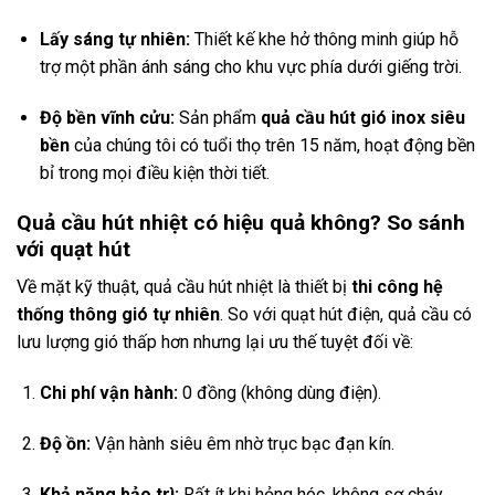
Lấy sáng tự nhiên:
Thiết kế khe hở thông minh giúp hỗ
trợ một phần ánh sáng cho khu vực phía dưới giếng trời.
Độ bền vĩnh cửu:
Sản phẩm
quả cầu hút gió inox siêu
bền
của chúng tôi có tuổi thọ trên 15 năm, hoạt động bền
bỉ trong mọi điều kiện thời tiết.
Quả cầu hút nhiệt có hiệu quả không? So sánh
với quạt hút
Về mặt kỹ thuật, quả cầu hút nhiệt là thiết bị
thi công hệ
thống thông gió tự nhiên
. So với quạt hút điện, quả cầu có
lưu lượng gió thấp hơn nhưng lại ưu thế tuyệt đối về:
Chi phí vận hành:
0 đồng (không dùng điện).
Độ ồn:
Vận hành siêu êm nhờ trục bạc đạn kín.
Khả năng bảo trì:
Rất ít khi hỏng hóc, không sợ cháy