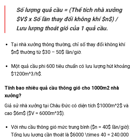
Số lượng quả cầu = (Thể tích nhà xưởng
$V$
x Số lần thay đổi không khí
$n$
) /
Lưu lượng thoát gió của 1 quả cầu.
Tại nhà xưởng thông thường, chỉ số thay đổi không khí
$n$
thường từ
$30 – 50$
lần/giờ.
Một quả cầu phi 600 tiêu chuẩn có lưu lượng hút khoảng
$1200m^3/h$
.
Tính bao nhiêu quả cầu thông gió cho 1000m2 nhà
xưởng?
Giả sử nhà xưởng tại Châu Đức có diện tích
$1000m^2$
và
cao
$6m$
(
$V = 6000m^3$
).
Với nhu cầu thông gió mức trung bình (
$n = 40$
lần/giờ):
Tổng lưu lượng cần thoát là
$6000 \times 40 = 240.000