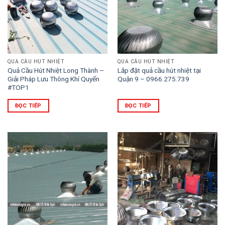
QUẢ CẦU HÚT NHIỆT
QUẢ CẦU HÚT NHIỆT
Quả Cầu Hút Nhiệt Long Thành –
Lắp đặt quả cầu hút nhiệt tại
Giải Pháp Lưu Thông Khí Quyển
Quận 9 – 0966.275.739
#TOP1
ĐỌC TIẾP
ĐỌC TIẾP