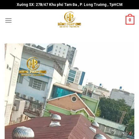
Skip
Xưởng SX: 27B/47 Khu phố Tam Đa , P. Long Trường , TpHCM
to
content
0