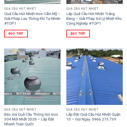
QUẢ CẦU HÚT NHIỆT
QUẢ CẦU HÚT NHIỆT
Quả Cầu Hút Nhiệt Inox Cẩm Mỹ –
Lắp Quả Cầu Hút Nhiệt Trảng
Giải Pháp Lưu Thông Khí Tự Nhiên
Bàng – Giải Pháp Xử Lý Nhiệt Khu
#TOP1
Công Nghiệp #TOP1
ĐỌC TIẾP
ĐỌC TIẾP
QUẢ CẦU HÚT NHIỆT
QUẢ CẦU HÚT NHIỆT
Báo Giá Quả Cầu Thông Gió Inox
Lắp Đặt Quả Cầu Hút Nhiệt Quận
304 Mới Nhất 2026 – Lắp Đặt
10 – Gọi Ngay: 0966.275.739
Nhanh Toàn Quốc