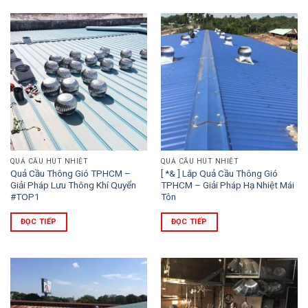
QUẢ CẦU HÚT NHIỆT
QUẢ CẦU HÚT NHIỆT
Quả Cầu Thông Gió TPHCM –
[ *& ] Lắp Quả Cầu Thông Gió
Giải Pháp Lưu Thông Khí Quyển
TPHCM – Giải Pháp Hạ Nhiệt Mái
#TOP1
Tôn
ĐỌC TIẾP
ĐỌC TIẾP