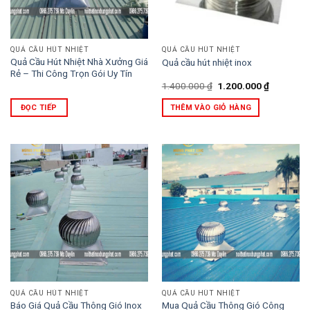
QUẢ CẦU HÚT NHIỆT
QUẢ CẦU HÚT NHIỆT
Quả Cầu Hút Nhiệt Nhà Xưởng Giá
Quả cầu hút nhiệt inox
Rẻ – Thi Công Trọn Gói Uy Tín
Giá
Giá
1.400.000
₫
1.200.000
₫
gốc
hiện
là:
tại
ĐỌC TIẾP
THÊM VÀO GIỎ HÀNG
1.400.000 ₫.
là:
1.200.000
QUẢ CẦU HÚT NHIỆT
QUẢ CẦU HÚT NHIỆT
Báo Giá Quả Cầu Thông Gió Inox
Mua Quả Cầu Thông Gió Công