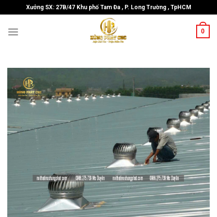
Skip
Xưởng SX: 27B/47 Khu phố Tam Đa , P. Long Trường , TpHCM
to
content
0