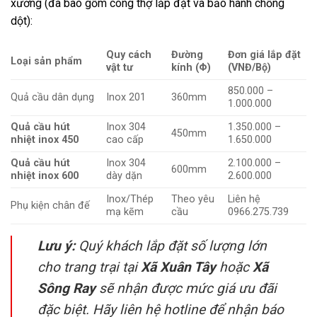
xưởng (đã bao gồm công thợ lắp đặt và bảo hành chống
dột):
Quy cách
Đường
Đơn giá lắp đặt
Loại sản phẩm
vật tư
kính (Φ)
(VNĐ/Bộ)
850.000 –
Quả cầu dân dụng
Inox 201
360mm
1.000.000
Quả cầu hút
Inox 304
1.350.000 –
450mm
nhiệt inox 450
cao cấp
1.650.000
Quả cầu hút
Inox 304
2.100.000 –
600mm
nhiệt inox 600
dày dặn
2.600.000
Inox/Thép
Theo yêu
Liên hệ
Phụ kiện chân đế
mạ kẽm
cầu
0966.275.739
Lưu ý:
Quý khách lắp đặt số lượng lớn
cho trang trại tại
Xã Xuân Tây
hoặc
Xã
Sông Ray
sẽ nhận được mức giá ưu đãi
đặc biệt. Hãy liên hệ hotline để nhận báo