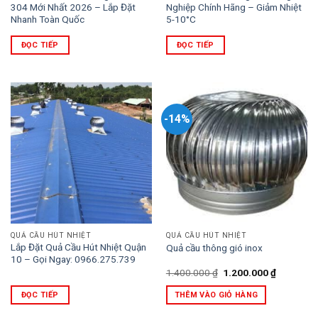
304 Mới Nhất 2026 – Lắp Đặt
Nghiệp Chính Hãng – Giảm Nhiệt
Nhanh Toàn Quốc
5-10°C
ĐỌC TIẾP
ĐỌC TIẾP
-14%
QUẢ CẦU HÚT NHIỆT
QUẢ CẦU HÚT NHIỆT
Lắp Đặt Quả Cầu Hút Nhiệt Quận
Quả cầu thông gió inox
10 – Gọi Ngay: 0966.275.739
Giá
Giá
1.400.000
₫
1.200.000
₫
gốc
hiện
là:
tại
ĐỌC TIẾP
THÊM VÀO GIỎ HÀNG
1.400.000 ₫.
là:
1.200.000