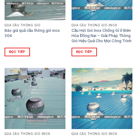
QUẢ CẦU THÔNG GIÓ
QUẢ CẦU THÔNG GIÓ INOX
Báo giá quả cầu thông gió inox
Cầu Hút Gió Inox Chống Gỉ ở Biên
304
Hòa Đồng Nai – Giải Pháp Thông
Gió Hiệu Quả Cho Mọi Công Trình
ĐỌC TIẾP
ĐỌC TIẾP
QUẢ CẦU THÔNG GIÓ INOX
QUẢ CẦU THÔNG GIÓ INOX