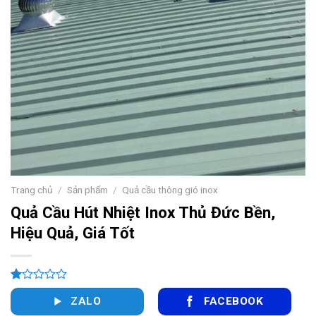
Trang chủ
/
Sản phẩm
/
Quả cầu thông gió inox
Quả Cầu Hút Nhiệt Inox Thủ Đức Bền,
Hiệu Quả, Giá Tốt
1.00
9
ZALO
FACEBOOK
trên
5