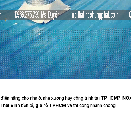
 điện năng cho nhà ở, nhà xưởng hay công trình tại
TPHCM
?
INO
 Thái Bình
bền bỉ,
giá rẻ TPHCM
và thi công nhanh chóng.