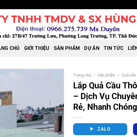
ANG CHỦ
GIỚI THIỆU
SẢN PHẨM
DỰ ÁN
TIN TỨC
LIÊ
Trang chủ
/
Sản phẩm
/
Quả cầu 
Lắp Quả Cầu Th
– Dịch Vụ Chuyê
Rẻ, Nhanh Chóng
ZALO