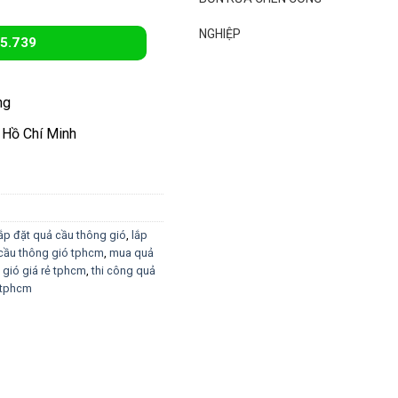
NGHIỆP
5.739
ng
 Hồ Chí Minh
ắp đặt quả cầu thông gió
,
lắp
 cầu thông gió tphcm
,
mua quả
 gió giá rẻ tphcm
,
thi công quả
 tphcm