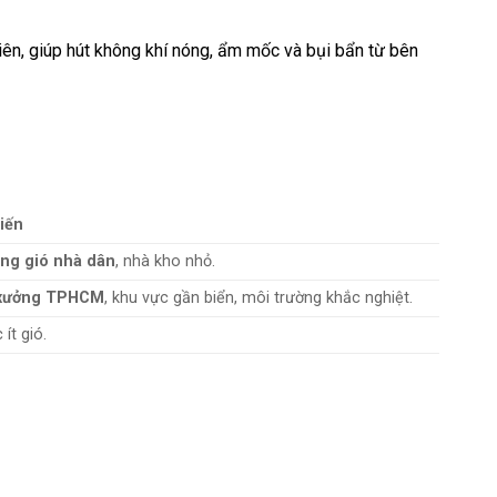
hiên, giúp hút không khí nóng, ẩm mốc và bụi bẩn từ bên
iến
ông gió nhà dân
, nhà kho nhỏ.
 xưởng TPHCM
, khu vực gần biển, môi trường khắc nghiệt.
ít gió.