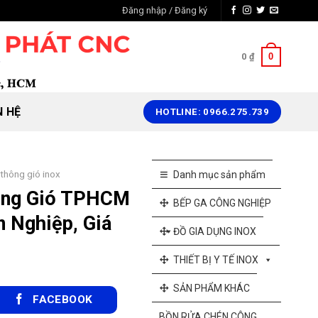
Đăng nhập / Đăng ký
0
0
₫
N HỆ
HOTLINE: 0966.275.739
thông gió inox
Danh mục sản phẩm
ông Gió TPHCM
BẾP GA CÔNG NGHIỆP
n Nghiệp, Giá
ĐỒ GIA DỤNG INOX
THIẾT BỊ Y TẾ INOX
SẢN PHẨM KHÁC
FACEBOOK
BỒN RỬA CHÉN CÔNG