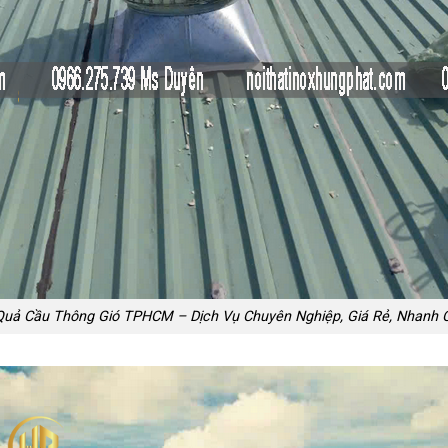
Quả Cầu Thông Gió TPHCM – Dịch Vụ Chuyên Nghiệp, Giá Rẻ, Nhanh 