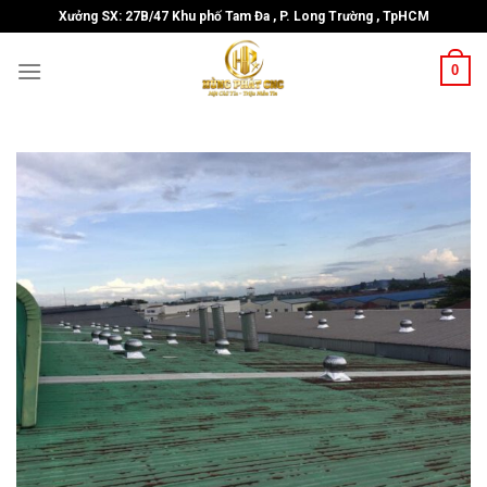
Skip
Xưởng SX: 27B/47 Khu phố Tam Đa , P. Long Trường , TpHCM
to
content
0