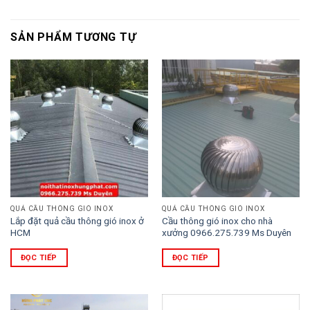
SẢN PHẨM TƯƠNG TỰ
QUẢ CẦU THÔNG GIÓ INOX
QUẢ CẦU THÔNG GIÓ INOX
Lắp đặt quả cầu thông gió inox ở
Cầu thông gió inox cho nhà
HCM
xưởng 0966.275.739 Ms Duyên
ĐỌC TIẾP
ĐỌC TIẾP