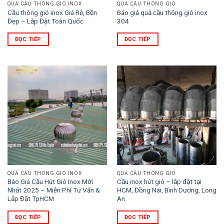
QUẢ CẦU THÔNG GIÓ INOX
QUẢ CẦU THÔNG GIÓ
Cầu thông gió inox Giá Rẻ, Bền
Báo giá quả cầu thông gió inox
Đẹp – Lắp Đặt Toàn Quốc
304
ĐỌC TIẾP
ĐỌC TIẾP
QUẢ CẦU THÔNG GIÓ INOX
QUẢ CẦU THÔNG GIÓ
Báo Giá Cầu Hút Gió Inox Mới
Cầu inox hút gió – lắp đặt tại
Nhất 2025 – Miễn Phí Tư Vấn &
HCM, Đồng Nai, Bình Dương, Long
Lắp Đặt TpHCM
An
ĐỌC TIẾP
ĐỌC TIẾP