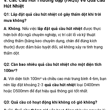
V. Các Câu Hỏi Thường Gặp (FAQs) Về Quả Cầu
Hút Nhiệt
Q1: Lắp đặt quả cầu hút nhiệt có gây thấm dột khi trời
mưa không?
A:
Không.
Nếu việc
lắp đặt quả cầu hút nhiệt
được thực
hiện bởi đội ngũ chuyên nghiệp, vị trí cắt lỗ và kỹ thuật
chống thấm (bằng keo chuyên dụng, chân đế đúng kích
thước) được đảm bảo tuyệt đối, sẽ không xảy ra tình trạng
thấm dột.
Q2: Cần bao nhiêu quả cầu hút nhiệt cho một diện tích
100m²?
A:
Với diện tích 100m² và chiều cao mái trung bình 4-6m, bạn
nên lắp đặt khoảng 2-3
quả cầu hút nhiệt
loại D400mm
hoặc D500mm để đạt hiệu quả thông gió tốt nhất.
Q3: Quả cầu có hoạt động khi không có gió không?