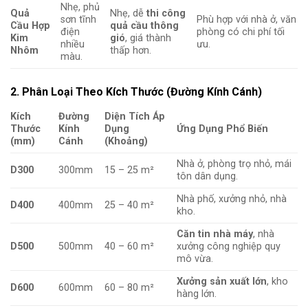
Nhẹ, phủ
Quả
Nhẹ, dễ
thi công
sơn tĩnh
Phù hợp với nhà ở, văn
Cầu Hợp
quả cầu thông
điện
phòng có chi phí tối
Kim
gió
, giá thành
nhiều
ưu.
Nhôm
thấp hơn.
màu.
2. Phân Loại Theo Kích Thước (Đường Kính Cánh)
Kích
Đường
Diện Tích Áp
Thước
Kính
Dụng
Ứng Dụng Phổ Biến
(mm)
Cánh
(Khoảng)
Nhà ở, phòng trọ nhỏ, mái
D300
300mm
15 – 25 m²
tôn dân dụng.
Nhà phố, xưởng nhỏ, nhà
D400
400mm
25 – 40 m²
kho.
Căn tin nhà máy
, nhà
D500
500mm
40 – 60 m²
xưởng công nghiệp quy
mô vừa.
Xưởng sản xuất lớn
, kho
D600
600mm
60 – 80 m²
hàng lớn.