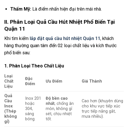
Thẩm Mỹ:
Là điểm nhấn hiện đại trên mái nhà.
II. Phân Loại Quả Cầu Hút Nhiệt Phổ Biến Tại
Quận 11
Khi tìm kiếm
lắp đặt quả cầu hút nhiệt Quận 11
, khách
hàng thường quan tâm đến 02 loại chất liệu và kích thước
phổ biến sau:
1. Phân Loại Theo Chất Liệu
Loại
Đặc
Chất
Ưu Điểm
Giá Thành
Điểm
Liệu
Quả
Inox 201
Độ bền cao
Cầu
Cao hơn (khuyên dùng
hoặc
nhất
, chống ăn
Inox
cho khu vực tiếp xúc
304,
mòn, không gỉ
(Thép
trực tiếp nắng gắt,
sáng
sét, chịu nhiệt
không
mưa nhiều).
bóng.
tốt.
gỉ)