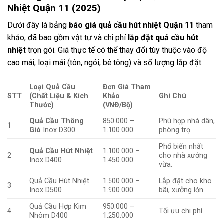
Nhiệt Quận 11 (2025)
Dưới đây là bảng
báo giá quả cầu hút nhiệt Quận 11
tham
khảo, đã bao gồm vật tư và chi phí
lắp đặt quả cầu hút
nhiệt
trọn gói. Giá thực tế có thể thay đổi tùy thuộc vào độ
cao mái, loại mái (tôn, ngói, bê tông) và số lượng lắp đặt.
Loại Quả Cầu
Đơn Giá Tham
STT
(Chất Liệu & Kích
Khảo
Ghi Chú
Thước)
(VNĐ/Bộ)
Quả Cầu Thông
850.000 –
Phù hợp nhà dân,
1
Gió
Inox D300
1.100.000
phòng trọ.
Phổ biến nhất
Quả Cầu Hút Nhiệt
1.100.000 –
2
cho nhà xưởng
Inox D400
1.450.000
vừa.
Quả Cầu Hút Nhiệt
1.500.000 –
Lắp đặt cho kho
3
Inox D500
1.900.000
bãi, xưởng lớn.
Quả Cầu Hợp Kim
950.000 –
4
Tối ưu chi phí.
Nhôm D400
1.250.000