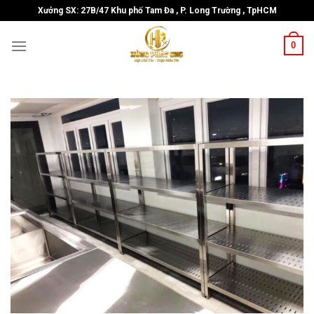
Skip
Xưởng SX: 27B/47 Khu phố Tam Đa , P. Long Trường , TpHCM
to
content
0