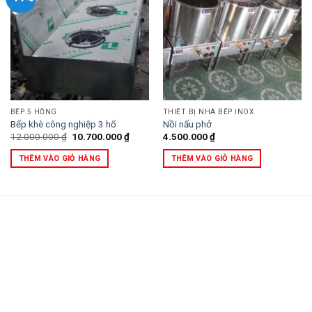
BẾP 5 HỒNG
THIẾT BỊ NHÀ BẾP INOX
Bếp khè công nghiệp 3 hố
Nồi nấu phở
Giá
Giá
12.000.000
₫
10.700.000
₫
4.500.000
₫
gốc
hiện
là:
tại
THÊM VÀO GIỎ HÀNG
THÊM VÀO GIỎ HÀNG
12.000.000 ₫.
là:
10.700.000 ₫.