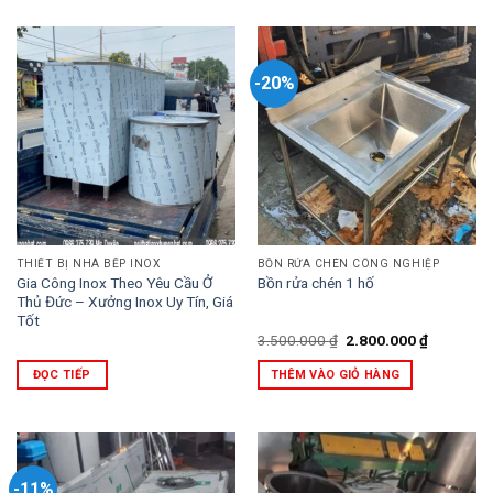
-20%
THIẾT BỊ NHÀ BẾP INOX
BỒN RỬA CHÉN CÔNG NGHIỆP
Gia Công Inox Theo Yêu Cầu Ở
Bồn rửa chén 1 hố
Thủ Đức – Xưởng Inox Uy Tín, Giá
Tốt
Giá
Giá
3.500.000
₫
2.800.000
₫
gốc
hiện
là:
tại
ĐỌC TIẾP
THÊM VÀO GIỎ HÀNG
3.500.000 ₫.
là:
2.800.000
-11%