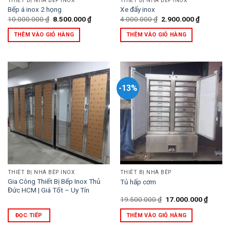
THIẾT BỊ NHÀ BẾP INOX
THIẾT BỊ NHÀ BẾP INOX
Bếp á inox 2 họng
Xe đẩy inox
Giá
Giá
Giá
Giá
10.000.000
₫
8.500.000
₫
4.000.000
₫
2.900.000
₫
gốc
hiện
gốc
hiện
là:
tại
là:
tại
THÊM VÀO GIỎ HÀNG
THÊM VÀO GIỎ HÀNG
10.000.000 ₫.
là:
4.000.000 ₫.
là:
8.500.000 ₫.
2.900.000
-13%
THIẾT BỊ NHÀ BẾP INOX
THIẾT BỊ NHÀ BẾP
Gia Công Thiết Bị Bếp Inox Thủ
Tủ hấp cơm
Đức HCM | Giá Tốt – Uy Tín
Giá
Giá
19.500.000
₫
17.000.000
₫
gốc
hiện
là:
tại
ĐỌC TIẾP
THÊM VÀO GIỎ HÀNG
19.500.000 ₫.
là:
17.000