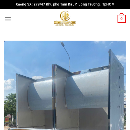
Skip
Xưởng SX: 27B/47 Khu phố Tam Đa , P. Long Trường , TpHCM
to
content
0