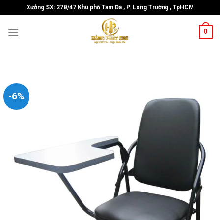
Skip
Xưởng SX: 27B/47 Khu phố Tam Đa , P. Long Trường , TpHCM
to
content
0
-6%