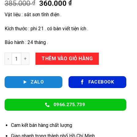
Giá
Giá
385.000
₫
360.000
₫
gốc
hiện
Vật liệu : sắt sơn tĩnh điện .
là:
tại
385.000 ₫.
là:
Kích thước : phi 21 . có bàn viết tiện ích .
360.000 ₫.
Bảo hành : 24 tháng .
Ghế xếp thái có bàn số lượng
THÊM VÀO GIỎ HÀNG
ZALO
FACEBOOK
0966.275.739
Cam kết bán hàng chất lượng
Giao nhanh trong thành phố Hồ Chí Minh