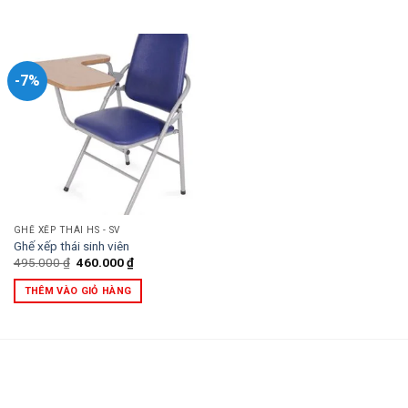
290.000 ₫.
325.000 ₫.
-7%
GHẾ XẾP THÁI HS - SV
Ghế xếp thái sinh viên
Giá
Giá
495.000
₫
460.000
₫
gốc
hiện
là:
tại
THÊM VÀO GIỎ HÀNG
495.000 ₫.
là:
460.000 ₫.