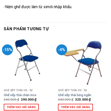
-Nệm ghế được làm từ simili nhập khẩu.
SẢN PHẨM TƯƠNG TỰ
-15%
-4%
GHẾ XẾP THÁI HS - SV
GHẾ XẾP THÁI HS - SV
Ghế xếp thái chân inox
Ghế xếp thái lưng ngắn
Giá
Giá
Giá
Giá
340.000
₫
290.000
₫
340.000
₫
325.000
₫
gốc
hiện
gốc
hiện
là:
tại
là:
tại
THÊM VÀO GIỎ HÀNG
THÊM VÀO GIỎ HÀNG
340.000 ₫.
là:
340.000 ₫.
là: