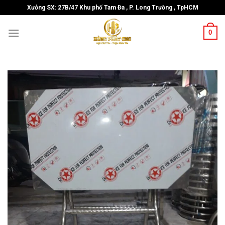
Skip
Xưởng SX: 27B/47 Khu phố Tam Đa , P. Long Trường , TpHCM
to
content
0