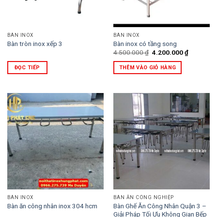
BÀN INOX
BÀN INOX
Bàn tròn inox xếp 3
Bàn inox có tầng song
Giá
Giá
4.500.000
₫
4.200.000
₫
gốc
hiện
là:
tại
ĐỌC TIẾP
THÊM VÀO GIỎ HÀNG
4.500.000 ₫.
là:
4.200.000
BÀN INOX
BÀN ĂN CÔNG NGHIỆP
Bàn Ghế Ăn Công Nhân Quận 3 –
Bàn ăn công nhân inox 304 hcm
Giải Pháp Tối Ưu Không Gian Bếp