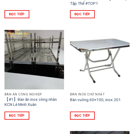
Tập Thể #TOP1
ĐỌC TIẾP
ĐỌC TIẾP
BÀN ĂN CÔNG NGHIỆP
BÀN INOX CHỮ NHẬT
【#1】Bàn ăn inox công nhân
Bàn vuông 60×100, inox 201
KCN Lê Minh Xuân
ĐỌC TIẾP
ĐỌC TIẾP