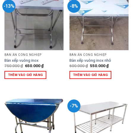
-13%
-8%
BÀN ĂN CÔNG NGHIỆP
BÀN ĂN CÔNG NGHIỆP
Bàn xếp vuông inox
Bàn xếp vuông inox nhỏ
Giá
Giá
Giá
Giá
750.000
₫
650.000
₫
600.000
₫
550.000
₫
gốc
hiện
gốc
hiện
là:
tại
là:
tại
THÊM VÀO GIỎ HÀNG
THÊM VÀO GIỎ HÀNG
750.000 ₫.
là:
600.000 ₫.
là:
650.000 ₫.
550.000 ₫.
-7%