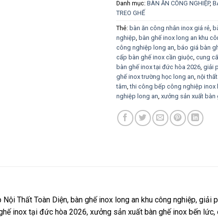
Danh mục:
BÀN ĂN CÔNG NGHIỆP
,
B
TREO GHẾ
Thẻ:
bàn ăn công nhân inox giá rẻ
,
b
nghiệp
,
bàn ghế inox long an khu c
công nghiệp long an
,
báo giá bàn gh
cấp bàn ghế inox cần giuộc
,
cung cấ
bàn ghế inox tại đức hòa 2026
,
giải 
ghế inox trường học long an
,
nội thấ
tâm
,
thi công bếp công nghiệp inox 
nghiệp long an
,
xưởng sản xuất bàn 
i Thất Toàn Diện, bàn ghế inox long an khu công nghiệp, giải ph
 ghế inox tại đức hòa 2026, xưởng sản xuất bàn ghế inox bến lức,