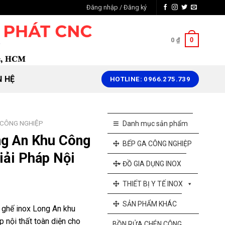
Đăng nhập / Đăng ký
0
0
₫
N HỆ
HOTLINE: 0966.275.739
 CÔNG NGHIỆP
Danh mục sản phẩm
ng An Khu Công
BẾP GA CÔNG NGHIỆP
iải Pháp Nội
ĐỒ GIA DỤNG INOX
THIẾT BỊ Y TẾ INOX
SẢN PHẨM KHÁC
 ghế inox Long An khu
 nội thất toàn diện cho
BỒN RỬA CHÉN CÔNG