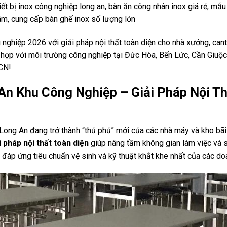
iết bị inox công nghiệp long an, bàn ăn công nhân inox giá rẻ, mẫ
tâm, cung cấp bàn ghế inox số lượng lớn
nghiệp 2026 với giải pháp nội thất toàn diện cho nhà xưởng, can
hù hợp với môi trường công nghiệp tại Đức Hòa, Bến Lức, Cần Giuộc
KCN!
An Khu Công Nghiệp – Giải Pháp Nội T
Long An đang trở thành “thủ phủ” mới của các nhà máy và kho bãi
i pháp nội thất toàn diện
giúp nâng tầm không gian làm việc và 
áp ứng tiêu chuẩn vệ sinh và kỹ thuật khắt khe nhất của các doa