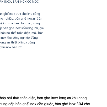
ÀN INOX
,
BÀN INOX CÓ MÓC
àn ghế inox 304 cho khu công
ông nghiệp
,
bàn ghế inox nhà ăn
ế inox canteen long an
,
cung
p bàn ghế inox số lượng lớn
,
giá
pháp nội thất toàn diện
,
mẫu bàn
t inox khu công nghiệp đồng
long an
,
thiết bị inox công
ghế inox bến lức
áp nội thất toàn diện, ban ghe inox long an khu cong
 cung cấp bàn ghế inox cần giuộc, bàn ghế inox 304 cho