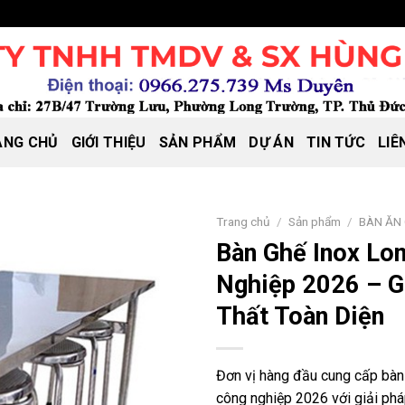
ANG CHỦ
GIỚI THIỆU
SẢN PHẨM
DỰ ÁN
TIN TỨC
LIÊ
Trang chủ
/
Sản phẩm
/
BÀN ĂN
Bàn Ghế Inox Lo
Nghiệp 2026 – G
Thất Toàn Diện
Đơn vị hàng đầu cung cấp bàn
công nghiệp 2026 với giải pháp