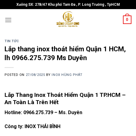
Skip
Xưởng SX: 27B/47 Khu phố Tam Đa , P. Long Trường , TpHCM
to
content
0
TIN TỨC
Lắp thang inox thoát hiểm Quận 1 HCM,
lh 0966.275.739 Ms Duyên
POSTED ON
27/08/2025
BY
INOX HÙNG PHÁT
Lắp Thang Inox Thoát Hiểm Quận 1 TP.HCM –
An Toàn Là Trên Hết
Hotline: 0966.275.739 – Ms. Duyên
Công ty: INOX THÁI BÌNH