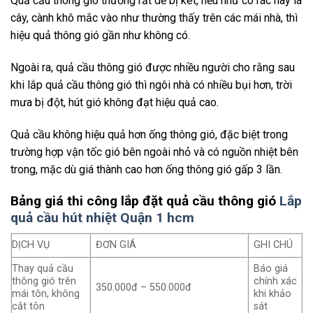
Quả cầu thông gió thường rất dễ bị ket, nếu như có rác hay lá
cây, cành khô mắc vào như thường thấy trên các mái nhà, thì
hiệu quả thông gió gần như không có.
Ngoài ra, quả cầu thông gió được nhiều người cho rằng sau
khi lắp quả cầu thông gió thì ngôi nhà có nhiều bụi hơn, trời
mưa bị đột, hút gió không đạt hiệu quả cao.
Quả cầu không hiệu quả hơn ống thông gió, đặc biệt trong
trường hợp vận tốc gió bên ngoài nhỏ và có nguồn nhiệt bên
trong, mặc dù giá thành cao hơn ống thông gió gấp 3 lần.
Bảng giá thi công lắp đặt quả cầu thông gió
Lắp
quả cầu hút nhiệt Quận 1 hcm
DỊCH VỤ
ĐƠN GIÁ
GHI CHÚ
Thay quả cầu
Báo giá
thông gió trên
chính xác
350.000đ – 550.000đ
mái tôn, không
khi khảo
cắt tôn
sát