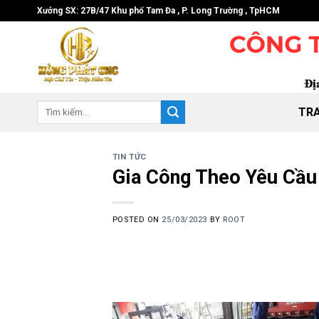
Skip
Xưởng SX: 27B/47 Khu phố Tam Đa , P. Long Trường , TpHCM
to
content
Tìm
TR
kiếm:
TIN TỨC
Gia Công Theo Yêu Cầu
POSTED ON
25/03/2023
BY
ROOT