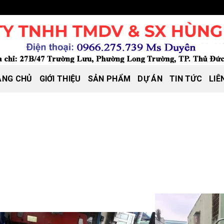
ANG CHỦ
GIỚI THIỆU
SẢN PHẨM
DỰ ÁN
TIN TỨC
LIÊ