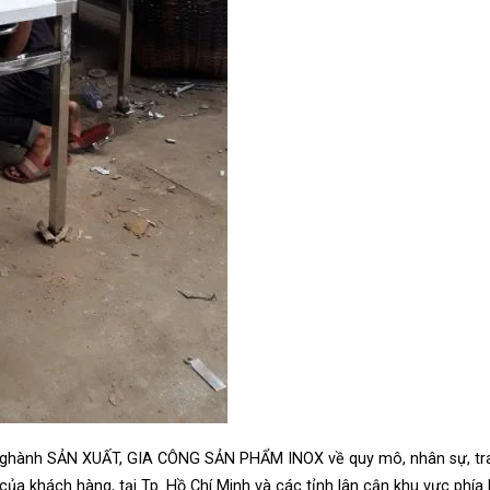
nghành SẢN XUẤT, GIA CÔNG SẢN PHẨM INOX về quy mô, nhân sự, tra
ủa khách hàng, tại Tp. Hồ Chí Minh và các tỉnh lân cận khu vực phía