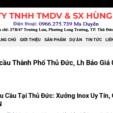
ANG CHỦ
GIỚI THIỆU
SẢN PHẨM
DỰ ÁN
TIN TỨC
LIÊ
 cầu Thành Phố Thủ Đức, Lh Báo Giá
êu Cầu Tại Thủ Đức: Xưởng Inox Uy Tín, 
N