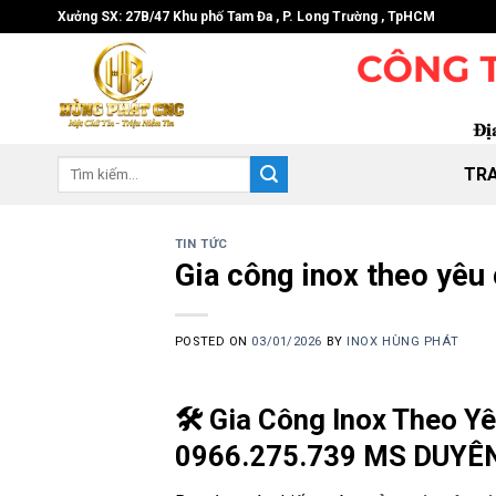
Skip
Xưởng SX: 27B/47 Khu phố Tam Đa , P. Long Trường , TpHCM
to
content
Tìm
TR
kiếm:
TIN TỨC
Gia công inox theo yêu
POSTED ON
03/01/2026
BY
INOX HÙNG PHÁT
🛠️ Gia Công Inox Theo Y
0966.275.739 MS DUYÊ