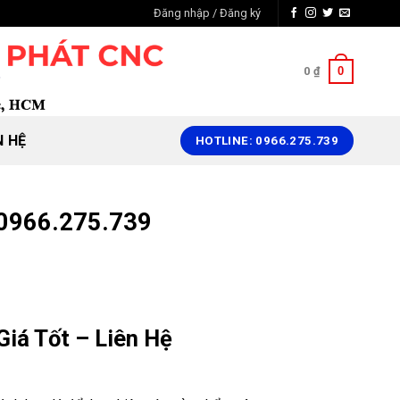
Đăng nhập / Đăng ký
0
0
₫
N HỆ
HOTLINE: 0966.275.739
 0966.275.739
Giá Tốt – Liên Hệ