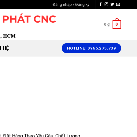
Đăng nhập / Đăng ký
0
0
₫
N HỆ
HOTLINE: 0966.275.739
 Đặt Hàng Theo Yêu Cầu. Chất Lượng