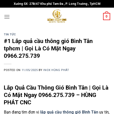
Skip
Xưởng SX: 27B/47 Khu phố Tam Đa , P. Long Trường , TpHCM
to
content
0
TIN TỨC
#1 Lắp quả cầu thông gió Bình Tân
tphcm | Gọi Là Có Mặt Ngay
0966.275.739
POSTED ON
11/05/2025
BY
INOX HÙNG PHÁT
Lắp Quả Cầu Thông Gió Bình Tân | Gọi Là
Có Mặt Ngay 0966.275.739 – HÙNG
PHÁT CNC
Bạn đang tìm đơn vị
lắp quả cầu thông gió Bình Tân
uy tín,