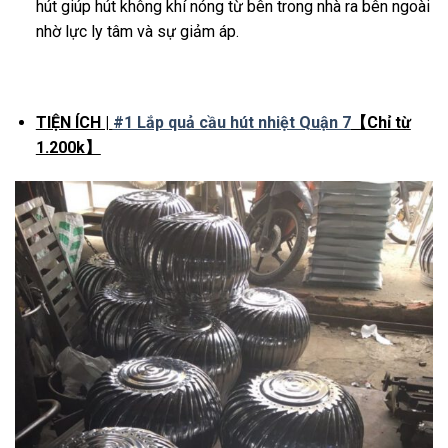
hút giúp hút không khí nóng từ bên trong nhà ra bên ngoài
nhờ lực ly tâm và sự giảm áp.
TIỆN ÍCH |
#1 Lắp quả cầu hút nhiệt Quận 7
【Chỉ từ
1.200k】