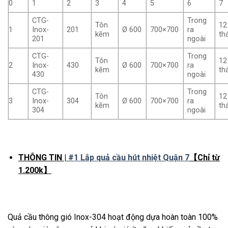
0
1
2
3
4
5
6
7
CTG-
Trong
Tôn
12
1
Inox-
201
Ø 600
700×700
ra
kẽm
th
201
ngoài
CTG-
Trong
Tôn
12
2
Inox-
430
Ø 600
700×700
ra
kẽm
th
430
ngoài
CTG-
Trong
Tôn
12
3
Inox-
304
Ø 600
700×700
ra
kẽm
th
304
ngoài
THÔNG TIN |
#1 Lắp quả cầu hút nhiệt Quận 7
【Chỉ từ
1.200k】
Quả cầu thông gió Inox-304 hoạt động dựa hoàn toàn 100%