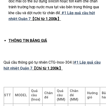
dốc mái có thể sử dụng silicon hoặc tôn kẽm che chắn
tránh trường hợp nước mưa tạt vào bên trong thông qua
khe cầu và dột nước từ chân đế.
#1 Lắp quả cầu hút
nhiệt Quận 7
【Chỉ từ 1.200k】
THÔNG TIN BẢNG GIÁ
Quả cầu thông gió tự nhiên CTG-Inox-304 |
#1 Lắp quả cầu
hút nhiệt Quận 7
【Chỉ từ 1.200k】
Quả
Quả
Chân
Chân
Hướng
Bả
STT
MODEL
cầu
cầu
đế
đế
gió
hà
(Inox)
(MM)
(MM)