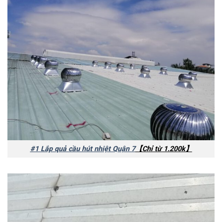
#1 Lắp quả cầu hút nhiệt Quận 7
【Chỉ từ 1.200k】