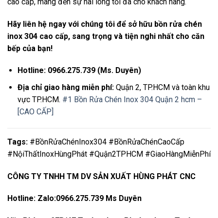
cao cấp, mang đến sự hài lòng tối đa cho khách hàng.
Hãy liên hệ ngay với chúng tôi để sở hữu bồn rửa chén
inox 304 cao cấp, sang trọng và tiện nghi nhất cho căn
bếp của bạn!
Hotline:
0966.275.739 (Ms. Duyên)
Địa chỉ giao hàng miễn phí:
Quận 2, TP.HCM và toàn khu
vực TP.HCM.
#1 Bồn Rửa Chén Inox 304 Quận 2 hcm –
[CAO CẤP]
Tags:
#BồnRửaChénInox304 #BồnRửaChénCaoCấp
#NộiThấtInoxHùngPhát #Quận2TPHCM #GiaoHàngMiễnPhí
CÔNG TY TNHH TM DV SẢN XUẤT HÙNG PHÁT CNC
Hotline: Zalo:0966.275.739 Ms Duyên