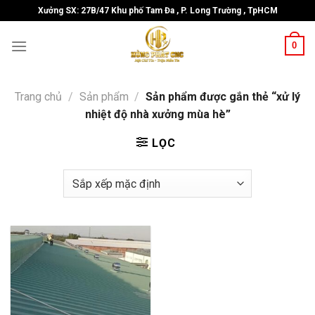
Skip
Xưởng SX: 27B/47 Khu phố Tam Đa , P. Long Trường , TpHCM
to
content
0
Trang chủ
/
Sản phẩm
/
Sản phẩm được gắn thẻ “xử lý
nhiệt độ nhà xưởng mùa hè”
LỌC