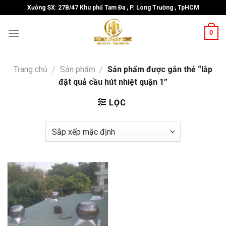
Skip
Xưởng SX: 27B/47 Khu phố Tam Đa , P. Long Trường , TpHCM
to
content
0
Trang chủ
/
Sản phẩm
/
Sản phẩm được gắn thẻ “lắp
đặt quả cầu hút nhiệt quận 1”
LỌC