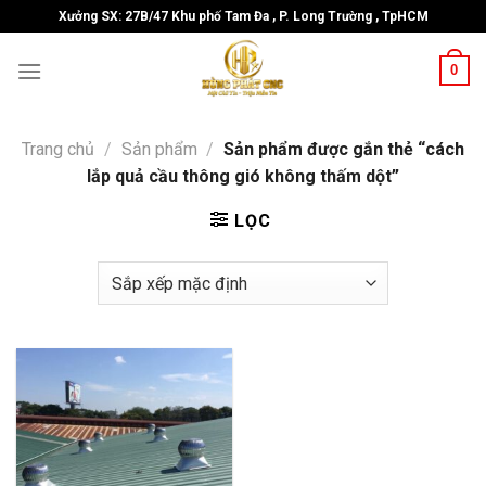
Skip
Xưởng SX: 27B/47 Khu phố Tam Đa , P. Long Trường , TpHCM
to
content
0
Trang chủ
/
Sản phẩm
/
Sản phẩm được gắn thẻ “cách
lắp quả cầu thông gió không thấm dột”
LỌC