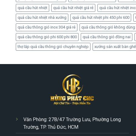
quả cầu hút nhiệt
quả cầu hút nhiệt giá rẻ
quả cầu hút nhiệt ino
quả cầu hút nhiệt nhà xưởng
quả cầu hút nhiệt phi 450 phi 600
quả cầu thông gió inox 304 giá rẻ
quả cầu thông gió không dùng
quả cầu thông gió phi 600 phi 800
quả cầu thông gió đồng nai
thợ lắp quả cầu thông gió chuyên nghiệp
xưởng sản xuất bàn ghế
Văn Phòng: 27B/47 Trường Lưu, Phường Long
Trường, TP. Thủ Đức, HCM