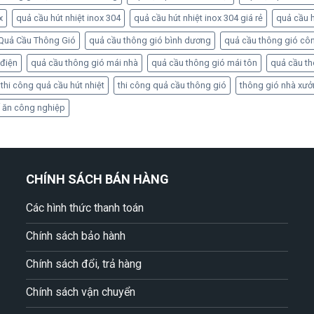
x
quả cầu hút nhiệt inox 304
quả cầu hút nhiệt inox 304 giá rẻ
quả cầu h
Quả Cầu Thông Gió
quả cầu thông gió bình dương
quả cầu thông gió cô
 điện
quả cầu thông gió mái nhà
quả cầu thông gió mái tôn
quả cầu t
thi công quả cầu hút nhiệt
thi công quả cầu thông gió
thông gió nhà xư
 ăn công nghiệp
CHÍNH SÁCH BÁN HÀNG
Các hình thức thanh toán
Chính sách bảo hành
Chính sách đổi, trả hàng
Chính sách vận chuyển