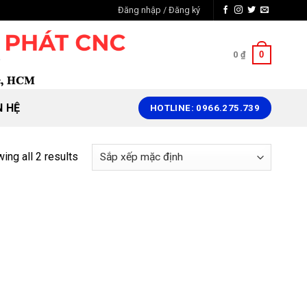
Đăng nhập / Đăng ký
0
0
₫
N HỆ
HOTLINE: 0966.275.739
ing all 2 results