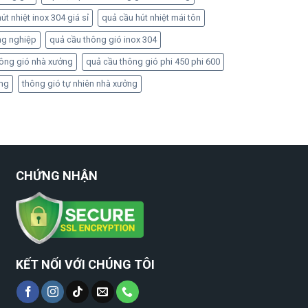
út nhiệt inox 304 giá sỉ
quả cầu hút nhiệt mái tôn
ng nghiệp
quả cầu thông gió inox 304
hông gió nhà xưởng
quả cầu thông gió phi 450 phi 600
ởng
thông gió tự nhiên nhà xưởng
CHỨNG NHẬN
KẾT NỐI VỚI CHÚNG TÔI