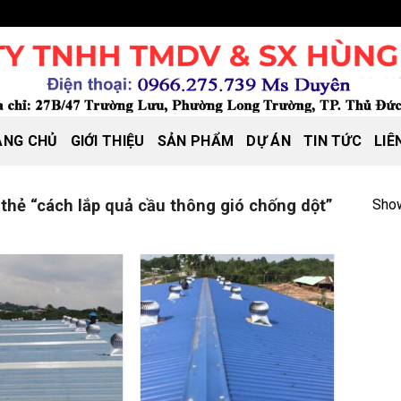
ANG CHỦ
GIỚI THIỆU
SẢN PHẨM
DỰ ÁN
TIN TỨC
LIÊ
Show
hẻ “cách lắp quả cầu thông gió chống dột”