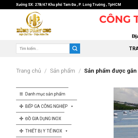
Skip
Xưởng SX: 27B/47 Khu phố Tam Đa , P. Long Trường , TpHCM
to
content
Tìm
TR
kiếm:
Trang chủ
/
Sản phẩm
/
Sản phẩm được gắn t
Danh mục sản phẩm
BẾP GA CÔNG NGHIỆP
ĐỒ GIA DỤNG INOX
THIẾT BỊ Y TẾ INOX