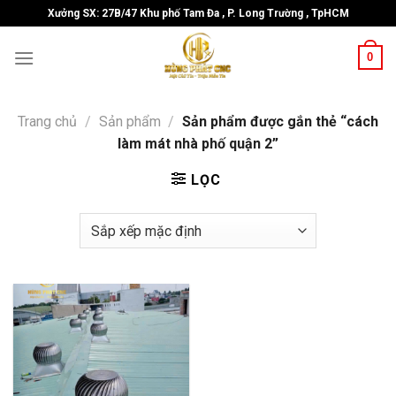
Skip
Xưởng SX: 27B/47 Khu phố Tam Đa , P. Long Trường , TpHCM
to
content
0
Trang chủ
/
Sản phẩm
/
Sản phẩm được gắn thẻ “cách
làm mát nhà phố quận 2”
LỌC