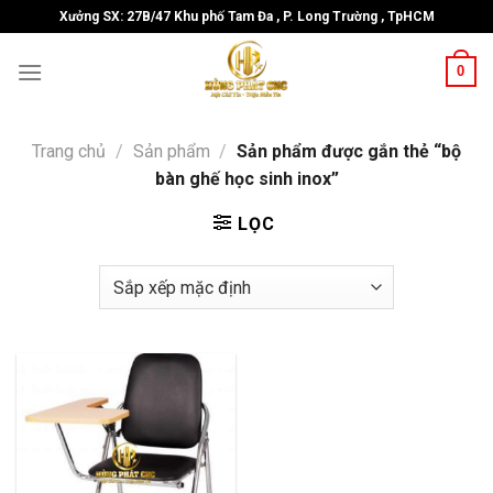
Skip
Xưởng SX: 27B/47 Khu phố Tam Đa , P. Long Trường , TpHCM
to
content
0
Trang chủ
/
Sản phẩm
/
Sản phẩm được gắn thẻ “bộ
bàn ghế học sinh inox”
LỌC