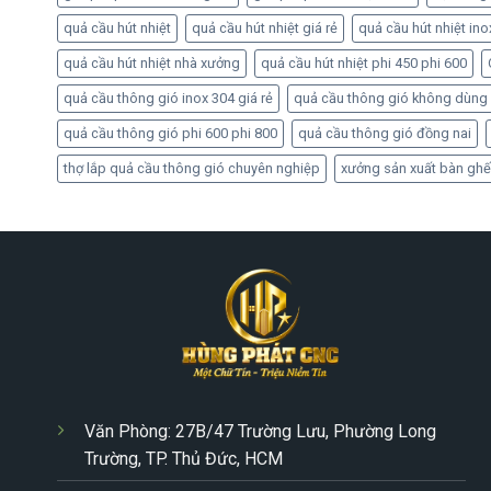
quả cầu hút nhiệt
quả cầu hút nhiệt giá rẻ
quả cầu hút nhiệt ino
quả cầu hút nhiệt nhà xưởng
quả cầu hút nhiệt phi 450 phi 600
quả cầu thông gió inox 304 giá rẻ
quả cầu thông gió không dùng
quả cầu thông gió phi 600 phi 800
quả cầu thông gió đồng nai
thợ lắp quả cầu thông gió chuyên nghiệp
xưởng sản xuất bàn ghế
Văn Phòng: 27B/47 Trường Lưu, Phường Long
Trường, TP. Thủ Đức, HCM