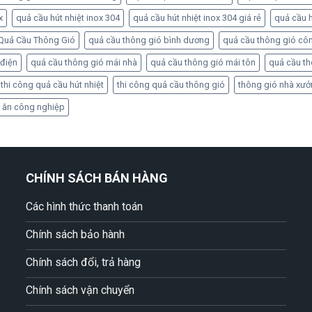
x
quả cầu hút nhiệt inox 304
quả cầu hút nhiệt inox 304 giá rẻ
quả cầu h
Quả Cầu Thông Gió
quả cầu thông gió bình dương
quả cầu thông gió cô
 điện
quả cầu thông gió mái nhà
quả cầu thông gió mái tôn
quả cầu t
thi công quả cầu hút nhiệt
thi công quả cầu thông gió
thông gió nhà xư
 ăn công nghiệp
CHÍNH SÁCH BÁN HÀNG
Các hình thức thanh toán
Chính sách bảo hành
Chính sách đổi, trả hàng
Chính sách vận chuyển