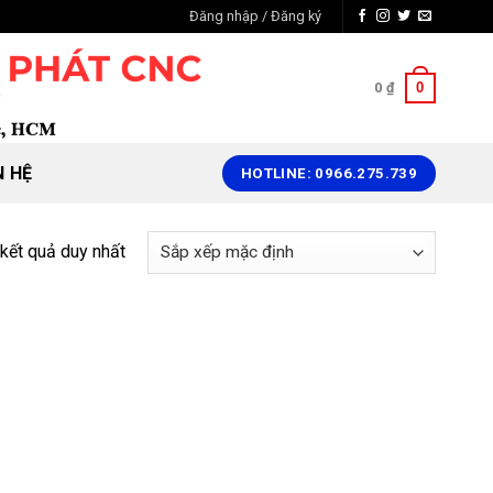
Đăng nhập / Đăng ký
0
0
₫
N HỆ
HOTLINE: 0966.275.739
 kết quả duy nhất