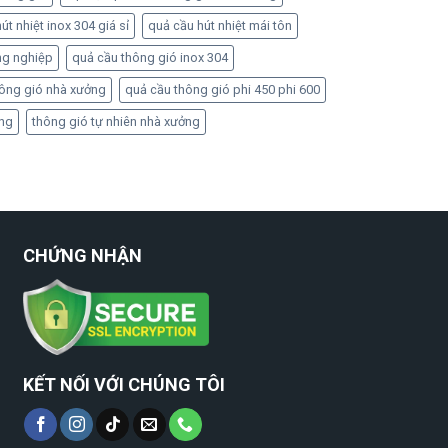
út nhiệt inox 304 giá sỉ
quả cầu hút nhiệt mái tôn
ng nghiệp
quả cầu thông gió inox 304
hông gió nhà xưởng
quả cầu thông gió phi 450 phi 600
ởng
thông gió tự nhiên nhà xưởng
CHỨNG NHẬN
KẾT NỐI VỚI CHÚNG TÔI