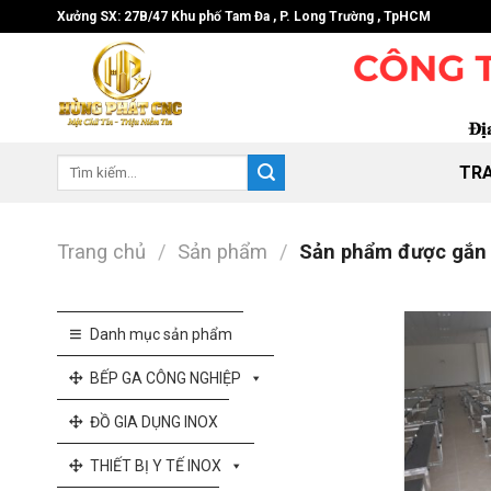
Skip
Xưởng SX: 27B/47 Khu phố Tam Đa , P. Long Trường , TpHCM
to
content
Tìm
TR
kiếm:
Trang chủ
/
Sản phẩm
/
Sản phẩm được gắn t
Danh mục sản phẩm
BẾP GA CÔNG NGHIỆP
ĐỒ GIA DỤNG INOX
THIẾT BỊ Y TẾ INOX