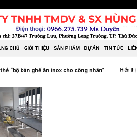
ANG CHỦ
GIỚI THIỆU
SẢN PHẨM
DỰ ÁN
TIN TỨC
LIÊ
Hiển thị
hẻ “bộ bàn ghế ăn inox cho công nhân”