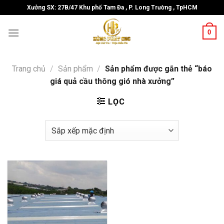
Skip
Xưởng SX: 27B/47 Khu phố Tam Đa , P. Long Trường , TpHCM
to
content
0
Trang chủ
/
Sản phẩm
/
Sản phẩm được gắn thẻ “báo
giá quả cầu thông gió nhà xưởng”
LỌC