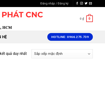
Đăng nhập / Đăng ký
0
0
₫
N HỆ
HOTLINE: 0966.275.739
 kết quả duy nhất