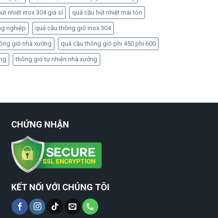
út nhiệt inox 304 giá sỉ
quả cầu hút nhiệt mái tôn
ng nghiệp
quả cầu thông gió inox 304
hông gió nhà xưởng
quả cầu thông gió phi 450 phi 600
ởng
thông gió tự nhiên nhà xưởng
CHỨNG NHẬN
KẾT NỐI VỚI CHÚNG TÔI