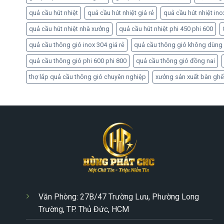
quả cầu hút nhiệt
quả cầu hút nhiệt giá rẻ
quả cầu hút nhiệt ino
quả cầu hút nhiệt nhà xưởng
quả cầu hút nhiệt phi 450 phi 600
quả cầu thông gió inox 304 giá rẻ
quả cầu thông gió không dùng
quả cầu thông gió phi 600 phi 800
quả cầu thông gió đồng nai
thợ lắp quả cầu thông gió chuyên nghiệp
xưởng sản xuất bàn ghế
Văn Phòng: 27B/47 Trường Lưu, Phường Long
Trường, TP. Thủ Đức, HCM