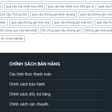
x
quả cầu hút nhiệt inox 304
quả cầu hút nhiệt inox 304 giá rẻ
quả cầu h
Quả Cầu Thông Gió
quả cầu thông gió bình dương
quả cầu thông gió cô
 điện
quả cầu thông gió mái nhà
quả cầu thông gió mái tôn
quả cầu t
thi công quả cầu hút nhiệt
thi công quả cầu thông gió
thông gió nhà xư
 ăn công nghiệp
CHÍNH SÁCH BÁN HÀNG
Các hình thức thanh toán
Chính sách bảo hành
Chính sách đổi, trả hàng
Chính sách vận chuyển