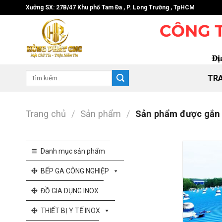
Skip
Xưởng SX: 27B/47 Khu phố Tam Đa , P. Long Trường , TpHCM
to
content
Tìm
TR
kiếm:
Trang chủ
/
Sản phẩm
/
Sản phẩm được gắn t
Danh mục sản phẩm
BẾP GA CÔNG NGHIỆP
ĐỒ GIA DỤNG INOX
THIẾT BỊ Y TẾ INOX