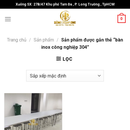
Skip
Xưởng SX: 27B/47 Khu phố Tam Đa , P. Long Trường , TpHCM
to
content
0
Trang chủ
/
Sản phẩm
/
Sản phẩm được gắn thẻ “bàn
inox công nghiệp 304”
LỌC