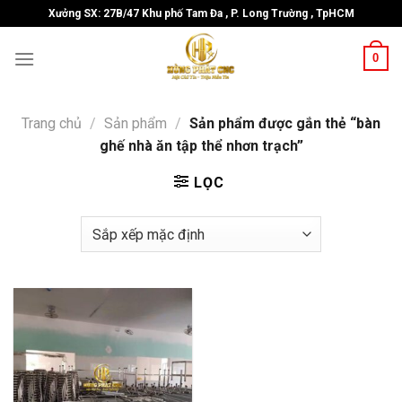
Skip
Xưởng SX: 27B/47 Khu phố Tam Đa , P. Long Trường , TpHCM
to
content
0
Trang chủ
/
Sản phẩm
/
Sản phẩm được gắn thẻ “bàn
ghế nhà ăn tập thể nhơn trạch”
LỌC