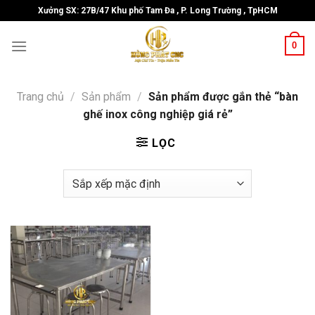
Skip
Xưởng SX: 27B/47 Khu phố Tam Đa , P. Long Trường , TpHCM
to
content
0
Trang chủ
/
Sản phẩm
/
Sản phẩm được gắn thẻ “bàn
ghế inox công nghiệp giá rẻ”
LỌC