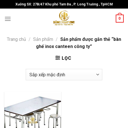
Skip
Xưởng SX: 27B/47 Khu phố Tam Đa , P. Long Trường , TpHCM
to
content
0
Trang chủ
/
Sản phẩm
/
Sản phẩm được gắn thẻ “bàn
ghế inox canteen công ty”
LỌC