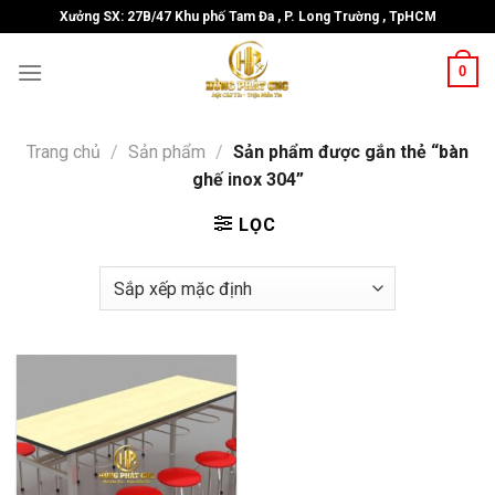
Skip
Xưởng SX: 27B/47 Khu phố Tam Đa , P. Long Trường , TpHCM
to
content
0
Trang chủ
/
Sản phẩm
/
Sản phẩm được gắn thẻ “bàn
ghế inox 304”
LỌC