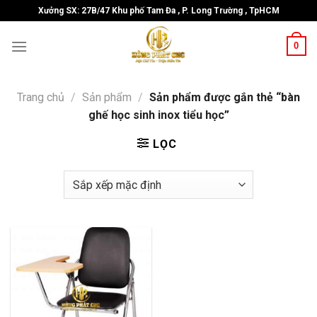
Skip
Xưởng SX: 27B/47 Khu phố Tam Đa , P. Long Trường , TpHCM
to
content
0
Trang chủ
/
Sản phẩm
/
Sản phẩm được gắn thẻ “bàn
ghế học sinh inox tiểu học”
LỌC