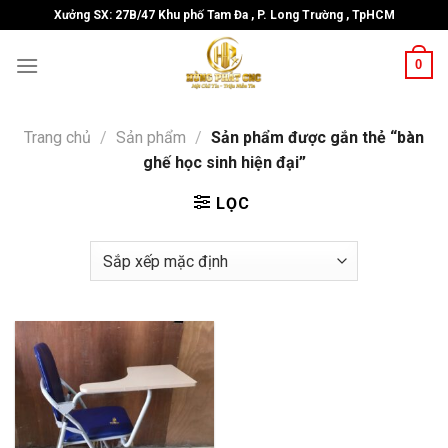
Skip
Xưởng SX: 27B/47 Khu phố Tam Đa , P. Long Trường , TpHCM
to
content
0
Trang chủ
/
Sản phẩm
/
Sản phẩm được gắn thẻ “bàn
ghế học sinh hiện đại”
LỌC