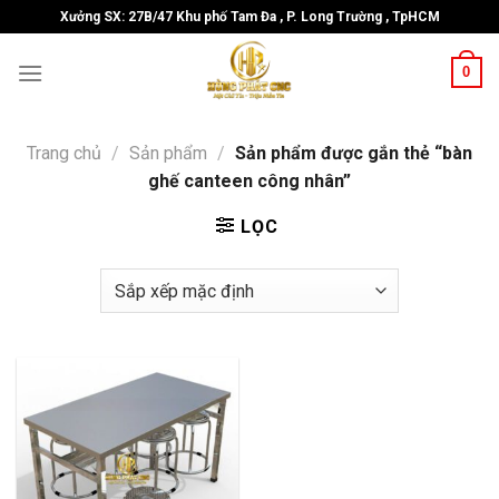
Skip
Xưởng SX: 27B/47 Khu phố Tam Đa , P. Long Trường , TpHCM
to
content
0
Trang chủ
/
Sản phẩm
/
Sản phẩm được gắn thẻ “bàn
ghế canteen công nhân”
LỌC