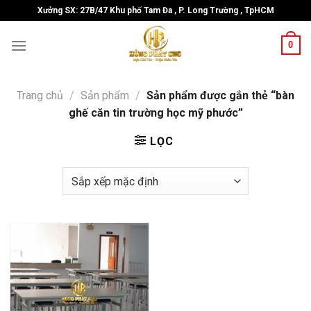
Skip
Xưởng SX: 27B/47 Khu phố Tam Đa , P. Long Trường , TpHCM
to
content
0
Trang chủ
/
Sản phẩm
/
Sản phẩm được gắn thẻ “bàn
ghế căn tin trường học mỹ phước”
LỌC