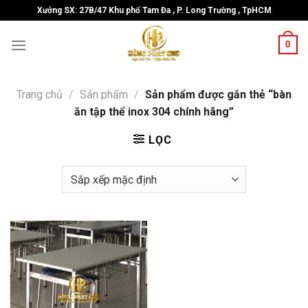
Skip
Xưởng SX: 27B/47 Khu phố Tam Đa , P. Long Trường , TpHCM
to
content
0
Trang chủ
/
Sản phẩm
/
Sản phẩm được gắn thẻ “bàn
ăn tập thể inox 304 chính hãng”
LỌC