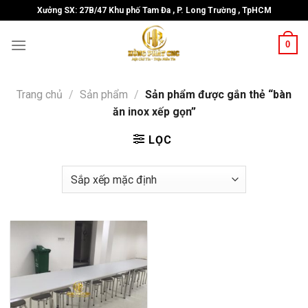
Skip
Xưởng SX: 27B/47 Khu phố Tam Đa , P. Long Trường , TpHCM
to
content
0
Trang chủ
/
Sản phẩm
/
Sản phẩm được gắn thẻ “bàn
ăn inox xếp gọn”
LỌC